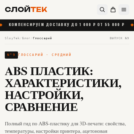
СЛОЙ
ТЕК
НСИРУЕМ ДОСТАВКУ ДО 1 000 ₽ ОТ 55 000 ₽
◆
НОВАЯ
SloyTek
/
Блог
/
Глоссарий
ВЫПУСК №
9
N°
9
ГЛОССАРИЙ
· СРЕДНИЙ
ABS ПЛАСТИК:
ХАРАКТЕРИСТИКИ,
НАСТРОЙКИ,
СРАВНЕНИЕ
Полный гид по ABS-пластику для 3D-печати: свойства,
температуры, настройки принтера, ацетоновая