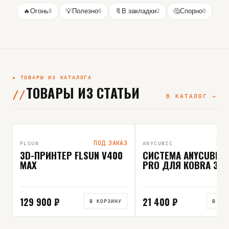
🔥
Огонь
8
💡
Полезно
6
🔖
В закладки
2
🤔
Спорно
0
★ ТОВАРЫ ИЗ КАТАЛОГА
ТОВАРЫ ИЗ СТАТЬИ
В КАТАЛОГ →
ВЫБОР РЕДАКЦИИ
ПОД ЗАКАЗ
В Н
FLSUN
ANYCUBIC
3D-ПРИНТЕР FLSUN V400
СИСТЕМА ANYCUBIC 
MAX
PRO ДЛЯ KOBRA 3
129 900 ₽
21 400 ₽
В КОРЗИНУ
В КО