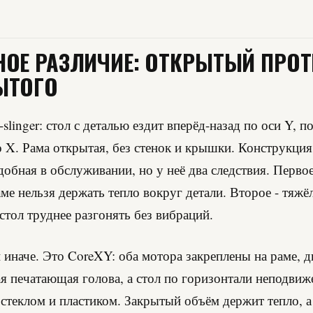
НОЕ РАЗЛИЧИЕ: ОТКРЫТЫЙ ПРО
ЫТОГО
-slinger: стол с деталью ездит вперёд-назад по оси Y, п
о X. Рама открытая, без стенок и крышки. Конструкция
добная в обслуживании, но у неё два следствия. Первое
ме нельзя держать тепло вокруг детали. Второе - тяжё
тол труднее разгонять без вибраций.
 иначе. Это CoreXY: оба мотора закреплены на раме, д
ая печатающая голова, а стол по горизонтали неподвиж
 стеклом и пластиком. Закрытый объём держит тепло, а