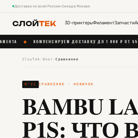
Доставка по всей России
·
Склад в Москве
СЛОЙ
ТЕК
3D-принтеры
Филамент
Запчасти
А
МПЕНСИРУЕМ ДОСТАВКУ ДО 1 000 ₽ ОТ 55 000 ₽
◆
НОВ
SloyTek
/
Блог
/
Сравнение
N°
31
СРАВНЕНИЕ
· НОВИЧОК
BAMBU LA
P1S: ЧТО 