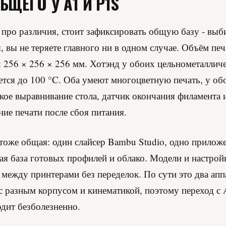
БЩЕГО У A1 И P1S
про различия, стоит зафиксировать общую базу - вы
, вы не теряете главного ни в одном случае. Объём печ
 256 × 256 × 256 мм. Хотэнд у обоих цельнометаллич
еется до 100 °C. Оба умеют многоцветную печать, у об
кое выравнивание стола, датчик окончания филамента 
ние печати после сбоя питания.
тоже общая: один слайсер Bambu Studio, одно прило
ая база готовых профилей и облако. Модели и настрой
 между принтерами без переделок. По сути это два апп
 разным корпусом и кинематикой, поэтому переход с 
дит безболезненно.