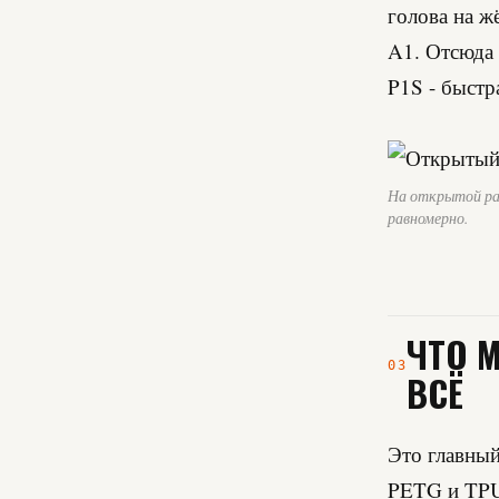
голова на ж
A1. Отсюда 
P1S - быстр
На открытой ра
равномерно.
ЧТО 
03
ВСЁ
Это главный
PETG и TPU 