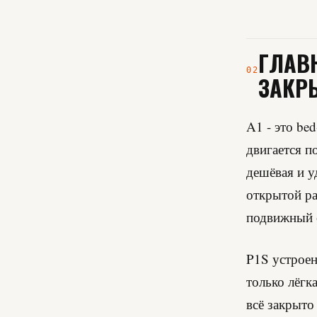
ГЛАВ
02
ЗАКР
A1 - это bed
двигается п
дешёвая и у
открытой ра
подвижный с
P1S устроен
только лёгк
всё закрыто