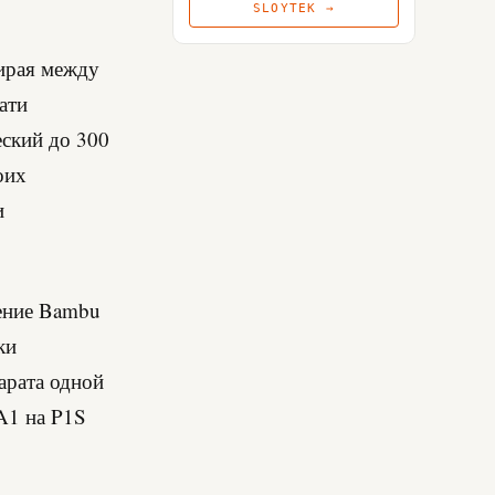
SLOYTEK →
бирая между
ати
еский до 300
оих
и
жение Bambu
ки
арата одной
A1 на P1S