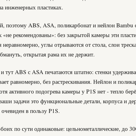
на инженерных пластиках.
й, поэтому ABS, ASA, поликарбонат и нейлон Bambu
к «не рекомендованы»: без закрытой камеры эти пласт
 неравномерно, углы отрываются от стола, слои треск
бмануть, открытая рама их не держит.
 и тут ABS с ASA печатаются штатно: стенки удержива
вает равномерно, без растрескивания. Нейлон и полик
отя активного подогрева камеры у P1S нет - тепло берё
 ваши задачи это функциональные детали, корпуса и де
очевиден в пользу P1S.
боих по сути одинаковые: цельнометаллические, до 30