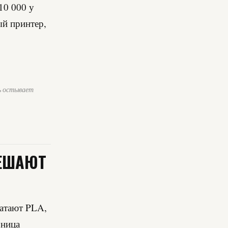
10 000 у
ый принтер,
ь остывает
РЕШАЮТ
чатают PLA,
зница