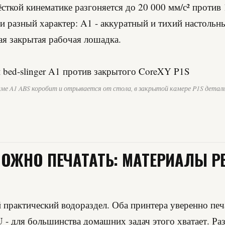
ёсткой кинематике разгоняется до 20 000 мм/с² против 
и разный характер: A1 - аккуратный и тихий настольн
ая закрытая рабочая лошадка.
ме A1 ABS коробит и отрывается от стола, в закрытой камере P1S детал
МОЖНО ПЕЧАТАТЬ: МАТЕРИАЛЫ 
 практический водораздел. Оба принтера уверенно пе
- для большинства домашних задач этого хватает. Ра