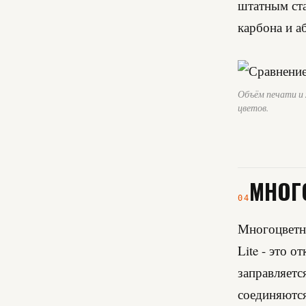
штатным ста
карбона и а
Объём печати и 
цветов.
МНОГО
04
Многоцветна
Lite - это 
заправляетс
соединяются