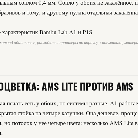
льным соплом 0,4 мм. Сопло у обоих не закалённое, 
бразивов и тому, и другому нужна отдельная закалённа
хотэнд одинаковые, расходятся принтеры по корпусу, кинематике, матер
ЦВЕТКА: AMS LITE ПРОТИВ AMS
я печать есть у обоих, но системы разные. A1 работа
открытая стойка на четыре катушки. Она дешевле, проще
я, но потолок у неё четыре цвета: несколько AMS Lite 
.