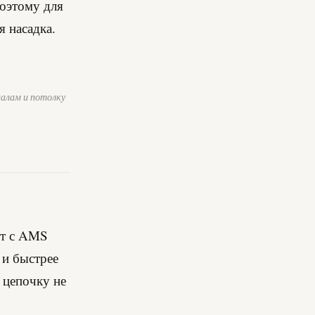
поэтому для
я насадка.
иалам и потолку
ет с AMS
 и быстрее
в цепочку не