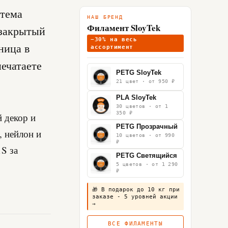
стема
НАШ БРЕНД
Филамент SloyTek
- закрытый
−30% на весь
ница в
ассортимент
печатаете
PETG SloyTek
21 цвет · от 950 ₽
PLA SloyTek
30 цветов · от 1
350 ₽
й декор и
PETG Прозрачный
, нейлон и
10 цветов · от 990
₽
1S за
PETG Светящийся
5 цветов · от 1 290
₽
🎁 В подарок до 10 кг при
заказе - 5 уровней акции
→
ВСЕ ФИЛАМЕНТЫ