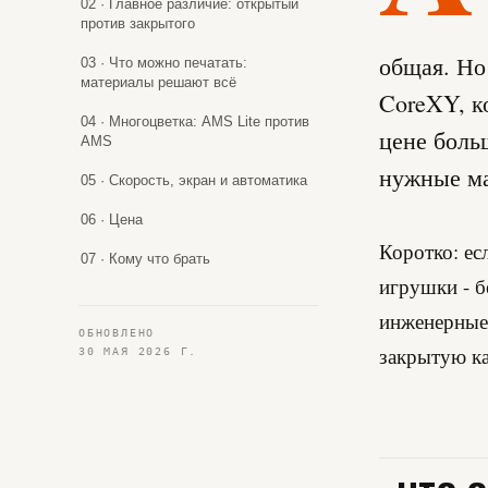
02 · Главное различие: открытый
против закрытого
общая. Но 
03 · Что можно печатать:
материалы решают всё
CoreXY, к
04 · Многоцветка: AMS Lite против
цене больш
AMS
нужные м
05 · Скорость, экран и автоматика
06 · Цена
Коротко: ес
07 · Кому что брать
игрушки - б
инженерные 
ОБНОВЛЕНО
закрытую к
30 МАЯ 2026 Г.