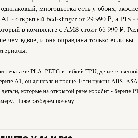
одинаковый, многоцветка есть у обоих, экоси
A1 - открытый bed-slinger от 29 990 ₽, а P1S 
оторый в комплекте с AMS стоит 66 990 ₽. Раз
е чем вдвое, и она оправдана только если вы 
атериалы.
ли печатаете PLA, PETG и гибкий TPU, делаете цветно
ерите A1, он дешевле и проще. Если нужны ABS, ASA
детали, которые на открытой раме коробит - берите P
амеру. Ниже разберём почему.