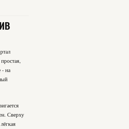
ТИВ
ортал
 простая,
 - на
лый
вигается
ен. Сверху
 лёгкая