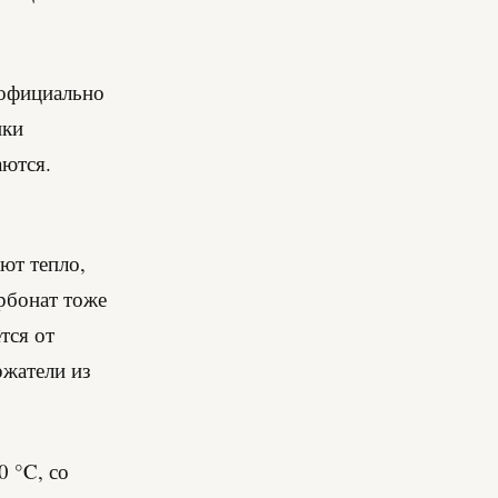
 официально
ики
аются.
ют тепло,
арбонат тоже
тся от
ржатели из
0 °C, со