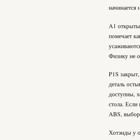
начинается 
A1 открыты
помечает ка
усаживаются
Физику не о
P1S закрыт,
деталь осты
доступны, х
стола. Если
ABS, выбор 
Хотэнды у о