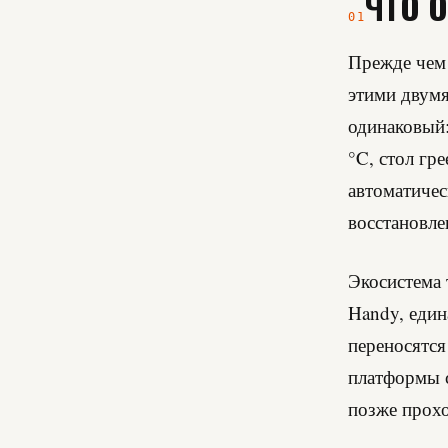
ЧТО О
01
Прежде чем 
этими двумя
одинаковый:
°C, стол гр
автоматичес
восстановле
Экосистема 
Handy, един
переносятся
платформы с
позже прохо