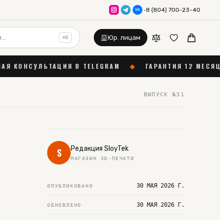
·
8 (804) 700-23-40
VK
Юр. лицам
⌘K
ИЯ В TELEGRAM
◆
ГАРАНТИЯ 12 МЕСЯЦЕВ
◆
СКЛАД
ВЫПУСК №
31
Редакция SloyTek
S
МАГАЗИН 3D-ПЕЧАТИ
30 МАЯ 2026 Г.
ОПУБЛИКОВАНО
30 МАЯ 2026 Г.
ОБНОВЛЕНО