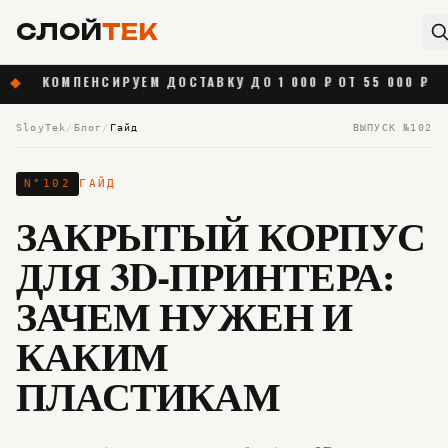
СЛОЙ
ТЕК
МПЕНСИРУЕМ ДОСТАВКУ ДО 1 000 ₽ ОТ 55 000 ₽
◆
НОВ
SloyTek
/
Блог
/
Гайд
ВЫПУСК №
102
N°
102
ГАЙД
ЗАКРЫТЫЙ КОРПУС
ДЛЯ 3D-ПРИНТЕРА:
ЗАЧЕМ НУЖЕН И
КАКИМ
ПЛАСТИКАМ