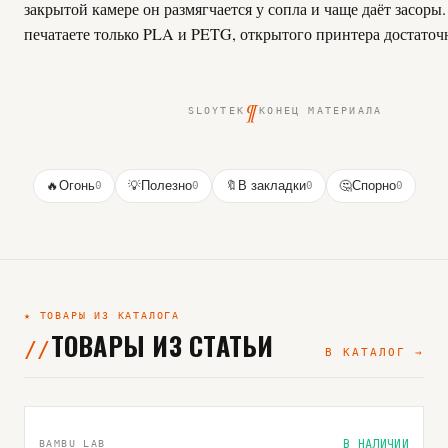
закрытой камере он размягчается у сопла и чаще даёт засоры
печатаете только PLA и PETG, открытого принтера достаточ
¶
SLOYTEK
КОНЕЦ МАТЕРИАЛА
🔥
Огонь
0
💡
Полезно
0
🔖
В закладки
0
🤔
Спорно
0
★ ТОВАРЫ ИЗ КАТАЛОГА
ТОВАРЫ ИЗ СТАТЬИ
В КАТАЛОГ →
ВЫБОР РЕДАКЦИИ
В НАЛИЧИИ
BAMBU LAB