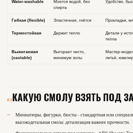
Water-washable
Моется водой, без
Удобство, быс
спирта
Гибкая (flexible)
Эластичная, гнётся
Прокладки, м
Термостойкая
Держит тепло
Детали у исто
тепла
Выжигаемая
Выгорает чисто,
Мастер-моде
(castable)
минимум золы
литьё, ювели
КАКУЮ СМОЛУ ВЗЯТЬ ПОД З
03
Миниатюры, фигурки, бюсты - стандартная или специал
высокодетальная смола: детализация важнее прочности.
Функциональные детали под нагрузку - ABS-like или Tou