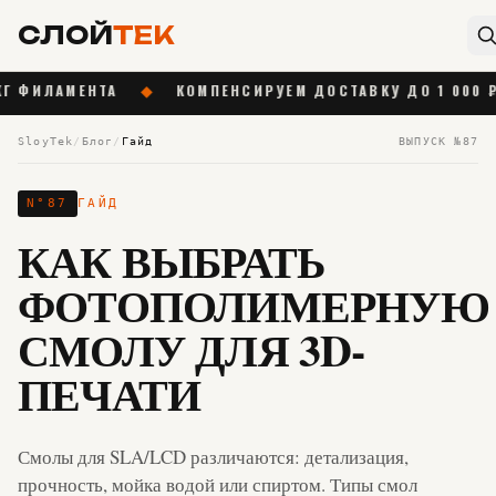
СЛОЙ
ТЕК
ЕНТА
◆
КОМПЕНСИРУЕМ ДОСТАВКУ ДО 1 000 ₽ ОТ 55 00
SloyTek
/
Блог
/
Гайд
ВЫПУСК №
87
N°
87
ГАЙД
КАК ВЫБРАТЬ
ФОТОПОЛИМЕРНУЮ
СМОЛУ ДЛЯ 3D-
ПЕЧАТИ
Смолы для SLA/LCD различаются: детализация,
прочность, мойка водой или спиртом. Типы смол