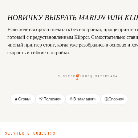
НОВИЧКУ ВЫБРАТЬ MARLIN ИЛИ KLI
Если хочется просто печатать без настройки, проще принтер 
готовый с предустановленным Klipper. Самостоятельно ставит
чистый принтер стоит, когда уже разобрались в основах и хо
скорость и гибкие настройки.
¶
SLOYTEK
КОНЕЦ МАТЕРИАЛА
🔥
Огонь
0
💡
Полезно
0
🔖
В закладки
0
🤔
Спорно
0
SLOYTEK В СОЦСЕТЯХ