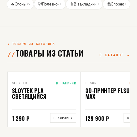
🔥
Огонь
35
💡
Полезно
21
🔖
В закладки
20
🤔
Спорно
1
★ ТОВАРЫ ИЗ КАТАЛОГА
ТОВАРЫ ИЗ СТАТЬИ
В КАТАЛОГ →
ВЫБОР РЕДАКЦИИ
В НАЛИЧИИ
ПОД
SLOYTEK
FLSUN
SLOYTEK PLA
3D-ПРИНТЕР FLSUN 
СВЕТЯЩИЙСЯ
MAX
1 290 ₽
129 900 ₽
В КОРЗИНУ
В КО