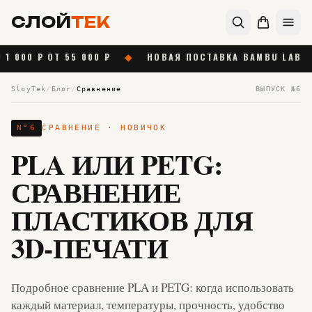
СЛОЙ
ТЕК
ОТ 55 000 ₽
◆
НОВАЯ ПОСТАВКА BAMBU LAB
◆
БЕС
SloyTek
/
Блог
/
Сравнение
ВЫПУСК №
6
N°
6
СРАВНЕНИЕ
· НОВИЧОК
PLA ИЛИ PETG:
СРАВНЕНИЕ
ПЛАСТИКОВ ДЛЯ
3D-ПЕЧАТИ
Подробное сравнение PLA и PETG: когда использовать
каждый материал, температуры, прочность, удобство