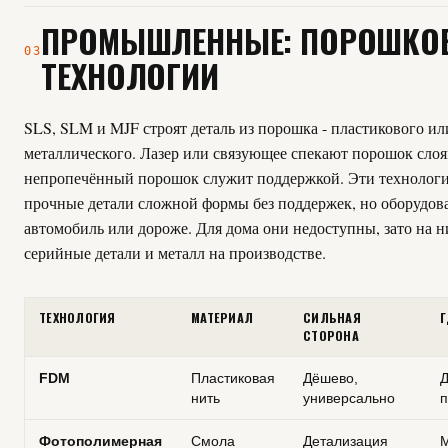
ПРОМЫШЛЕННЫЕ: ПОРОШКО
03
ТЕХНОЛОГИИ
SLS, SLM и MJF строят деталь из порошка - пластикового ил
металлического. Лазер или связующее спекают порошок слоя
непропечённый порошок служит поддержкой. Эти технолог
прочные детали сложной формы без поддержек, но оборудова
автомобиль или дороже. Для дома они недоступны, зато на 
серийные детали и металл на производстве.
ТЕХНОЛОГИЯ
МАТЕРИАЛ
СИЛЬНАЯ
Г
СТОРОНА
FDM
Пластиковая
Дёшево,
Д
нить
универсально
п
Фотополимерная
Смола
Детализация