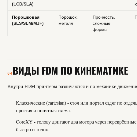
(LCD/SLA)
ю
Порошковая
Порошок,
Прочность,
П
(SLS/SLM/MJF)
металл
сложные
формы
ВИДЫ FDM ПО КИНЕМАТИКЕ
04
Внутри FDM принтеры различаются и по механике движени
Классические (cartesian) - стол или портал ездят по отде
простая и понятная схема.
CoreXY - голову двигают два мотора через перекрёстные
быстро и точно.