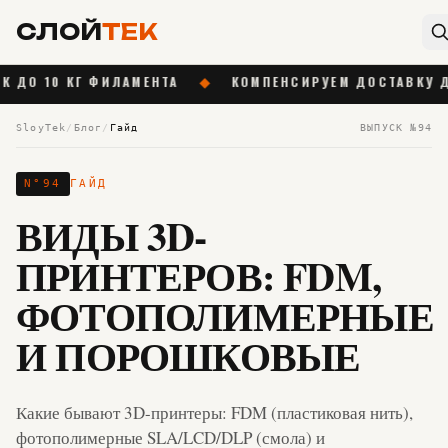
СЛОЙ
ТЕК
КГ ФИЛАМЕНТА
◆
КОМПЕНСИРУЕМ ДОСТАВКУ ДО 1 000 ₽ 
SloyTek
/
Блог
/
Гайд
ВЫПУСК №
94
N°
94
ГАЙД
ВИДЫ 3D-
ПРИНТЕРОВ: FDM,
ФОТОПОЛИМЕРНЫЕ
И ПОРОШКОВЫЕ
Какие бывают 3D-принтеры: FDM (пластиковая нить),
фотополимерные SLA/LCD/DLP (смола) и