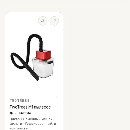
⇄
♡
TWOTREES
TwoTrees M1 пылесос
для лазера
Циклон + сменный мешок-
фильтр · Гофрированный, в
комплекте