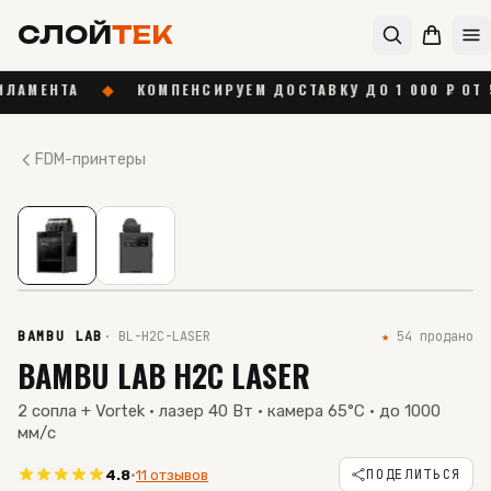
СЛОЙ
ТЕК
◆
КОМПЕНСИРУЕМ ДОСТАВКУ ДО 1 000 ₽ ОТ 55 000 ₽
FDM-принтеры
01
/
02
NEW · 2026
ПОД ЗАКАЗ
BAMBU LAB
·
BL-H2C-LASER
★
54
продано
BAMBU LAB H2C LASER
2 сопла + Vortek · лазер 40 Вт · камера 65°C · до 1000
мм/с
ПОДЕЛИТЬСЯ
4.8
·
11 отзывов