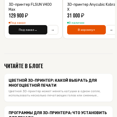
3D-принтер FLSUN V400
3D-принтер Anycubic Kobra
Max
X
129 900
₽
31 000
₽
Под заказ
В наличии
→
→
Под заказ
→
В корзину
+
ЧИТАЙТЕ В БЛОГЕ
ЦВЕТНОЙ 3D-ПРИНТЕР: КАКОЙ ВЫБРАТЬ ДЛЯ
МНОГОЦВЕТНОЙ ПЕЧАТИ
Цветной 3D-принтер может менять катушки в одном сопле,
использовать несколько печатающих голов или сменные
хотенды. Сравниваем актуальные Bambu Lab, Anycubic и
Creality из каталога SloyTek, объясняем число цветов, отходы,
материалы и кому какая система подходит.
ПРОГРАММЫ ДЛЯ 3D-ПРИНТЕРА: ЧТО УСТАНОВИТЬ