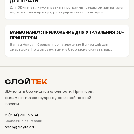
ДЛЯ ПЕЧАТИ
Для 3D-печати нужны разные программы: редактор или каталог
моделей, слайсер и средство управления принтером.
Объясняем, что установить под Bambu Lab, Creality и другие
FDM-принтеры, чем отличаются STL, 3MF и G-code и какое
мобильное приложение действительно полезно.
BAMBU HANDY: ПРИЛОЖЕНИЕ ДЛЯ УПРАВЛЕНИЯ 3D-
ПРИНТЕРОМ
Bambu Handy - бесплатное приложение Bambu Lab для
смартфона. Показываем, где его безопасно скачать, как
привязать принтер по QR-коду или PIN, запустить модель из
MakerWorld, смотреть печать по камере и чем Handy
отличается от Bambu Studio.
СЛОЙ
ТЕК
3D-печать без лишней сложности. Принтеры,
филамент и аксессуары с доставкой по всей
России.
8 (804) 700-23-40
Бесплатно по России
shop@sloytek.ru