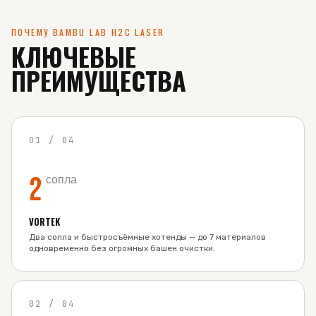
ПОЧЕМУ BAMBU LAB H2C LASER
КЛЮЧЕВЫЕ
ПРЕИМУЩЕСТВА
01
/
04
2
сопла
VORTEK
Два сопла и быстросъёмные хотенды — до 7 материалов
одновременно без огромных башен очистки.
02
/
04