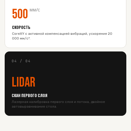
500
мм/с
СКОРОСТЬ
CoreXY с активной компенсацией вибраций, ускорение 20
000 мм/с².
04
/
04
LiDAR
СКАН ПЕРВОГО СЛОЯ
Лазерная калибровка первого слоя и потока, двойное
автовыравнивание стола.