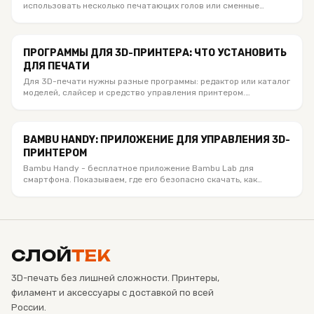
использовать несколько печатающих голов или сменные
хотенды. Сравниваем актуальные Bambu Lab, Anycubic и
Creality из каталога SloyTek, объясняем число цветов, отходы,
материалы и кому какая система подходит.
ПРОГРАММЫ ДЛЯ 3D-ПРИНТЕРА: ЧТО УСТАНОВИТЬ
ДЛЯ ПЕЧАТИ
Для 3D-печати нужны разные программы: редактор или каталог
моделей, слайсер и средство управления принтером.
Объясняем, что установить под Bambu Lab, Creality и другие
FDM-принтеры, чем отличаются STL, 3MF и G-code и какое
мобильное приложение действительно полезно.
BAMBU HANDY: ПРИЛОЖЕНИЕ ДЛЯ УПРАВЛЕНИЯ 3D-
ПРИНТЕРОМ
Bambu Handy - бесплатное приложение Bambu Lab для
смартфона. Показываем, где его безопасно скачать, как
привязать принтер по QR-коду или PIN, запустить модель из
MakerWorld, смотреть печать по камере и чем Handy
отличается от Bambu Studio.
СЛОЙ
ТЕК
3D-печать без лишней сложности. Принтеры,
филамент и аксессуары с доставкой по всей
России.