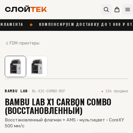
СЛОЙ
ТЕК
◆
КОМПЕНСИРУЕМ ДОСТАВКУ ДО 1 000 ₽ ОТ 55 000 ₽
FDM-принтеры
01
/
02
РЕКОМЕНДУЕМ
В НАЛИЧИИ
BAMBU LAB
·
BL-X1C-COMBO-REF
★
134
продано
BAMBU LAB X1 CARBON COMBO
(ВОССТАНОВЛЕННЫЙ)
Восстановленный флагман + AMS · мультицвет · CoreXY
500 мм/с