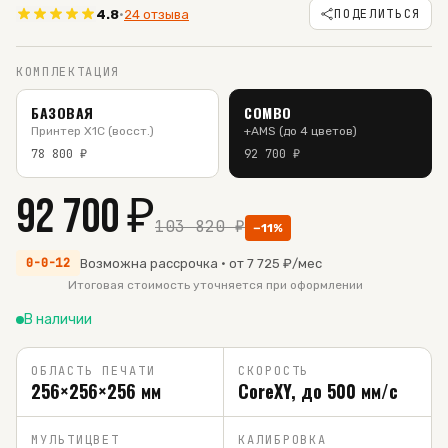
ПОДЕЛИТЬСЯ
4.8
·
24 отзыва
КОМПЛЕКТАЦИЯ
БАЗОВАЯ
COMBO
Принтер X1C (восст.)
+AMS (до 4 цветов)
78 800
₽
92 700
₽
92 700
₽
103 820
₽
−
11
%
0-0-12
Возможна рассрочка · от
7 725
₽/мес
Итоговая стоимость уточняется при оформлении
В наличии
ОБЛАСТЬ ПЕЧАТИ
СКОРОСТЬ
256×256×256 мм
CoreXY, до 500 мм/с
МУЛЬТИЦВЕТ
КАЛИБРОВКА