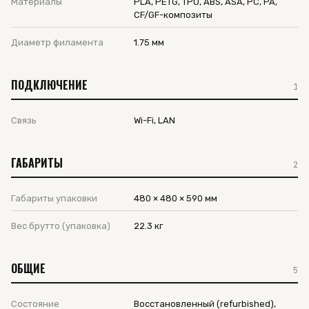
Материалы
PLA, PETG, TPU, ABS, ASA, PC, PA,
CF/GF-композиты
Диаметр филамента
1.75 мм
ПОДКЛЮЧЕНИЕ
1
Связь
Wi-Fi, LAN
ГАБАРИТЫ
2
Габариты упаковки
480 × 480 × 590 мм
Вес брутто (упаковка)
22.3 кг
ОБЩИЕ
5
Состояние
Восстановленный (refurbished),