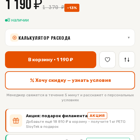
1 190
₽
1 370
₽
−
13
%
В наличии
КАЛЬКУЛЯТОР РАСХОДА
▾
В корзину ·
1 190
₽
Хочу скидку — узнать условия
Менеджер свяжется в течение 5 минут и расскажет о персональных
условиях
Акция: подарок филамента
АКЦИЯ
Добавьте ещё 18 810 ₽ в корзину - получите 1 кг PETG
SloyTek в подарок