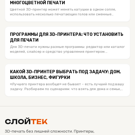
МНОГОЦВЕТНОЙ ПЕЧАТИ
Цветной 3D-принтер может менять катушки в одном сопле,
использовать несколько печатающих голов или сменные
хотенды. Сравниваем актуальные Bambu Lab, Anycubic и
Creality из каталога SloyTek, объясняем число цветов, отходы,
материалы и кому какая система подходит.
ПРОГРАММЫ ДЛЯ 3D-ПРИНТЕРА: ЧТО УСТАНОВИТЬ
ДЛЯ ПЕЧАТИ
Для 3D-печати нужны разные программы: редактор или каталог
моделей, слайсер и средство управления принтером.
Объясняем, что установить под Bambu Lab, Creality и другие
FDM-принтеры, чем отличаются STL, 3MF и G-code и какое
мобильное приложение действительно полезно.
КАКОЙ 3D-ПРИНТЕР ВЫБРАТЬ ПОД ЗАДАЧУ: ДОМ,
ШКОЛА, БИЗНЕС, ФИГУРКИ
«Лучшего принтера вообще» не бывает - есть лучший под вашу
задачу. Разбираем по сценариям: что взять для дома и семьи,
школьнику 9-10 лет, малому бизнесу под мелкую серию и под
печать фигурок. Конкретные модели Bambu Lab и Creality с
ценами и честным объяснением, кому что подходит.
СЛОЙ
ТЕК
3D-печать без лишней сложности. Принтеры,