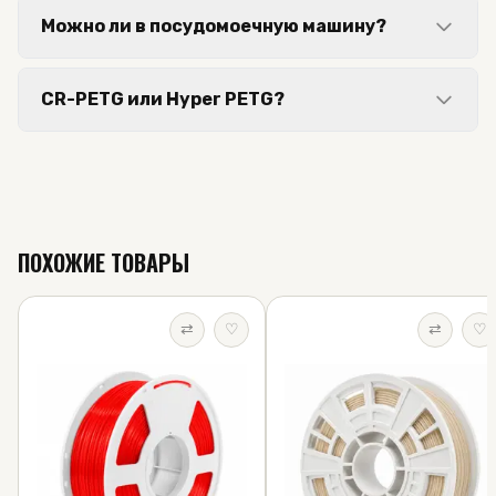
Можно ли в посудомоечную машину?
CR-PETG или Hyper PETG?
ПОХОЖИЕ ТОВАРЫ
⇄
♡
⇄
♡