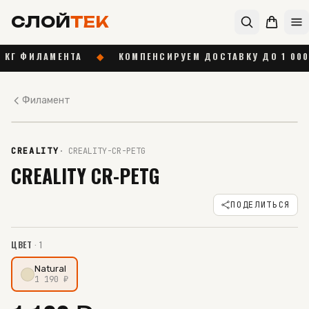
СЛОЙ
ТЕК
АМЕНТА
◆
КОМПЕНСИРУЕМ ДОСТАВКУ ДО 1 000 ₽ ОТ 55
Филамент
В НАЛИЧИИ
CREALITY
·
CREALITY-CR-PETG
CREALITY CR-PETG
ПОДЕЛИТЬСЯ
ЦВЕТ
·
1
Natural
1 190
₽