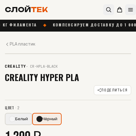
СЛОЙ
ТЕК
АМЕНТА
◆
КОМПЕНСИРУЕМ ДОСТАВКУ ДО 1 000 ₽ ОТ 55 
PLA пластик
В НАЛИЧИИ
CREALITY
·
CR-HPLA-BLACK
CREALITY HYPER PLA
ПОДЕЛИТЬСЯ
ЦВЕТ
·
2
Белый
Чёрный