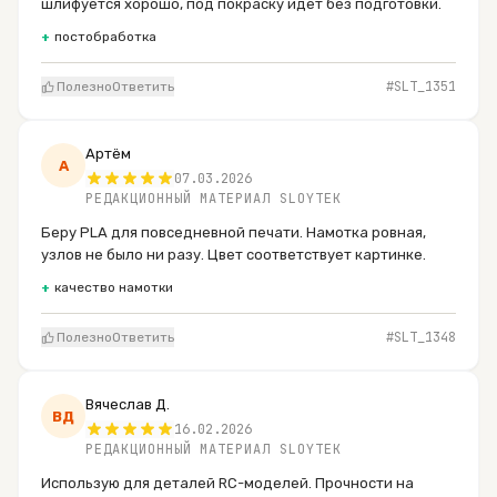
шлифуется хорошо, под покраску идёт без подготовки.
+
постобработка
#SLT_
1351
Полезно
Ответить
Артём
А
07.03.2026
РЕДАКЦИОННЫЙ МАТЕРИАЛ SLOYTEK
Беру PLA для повседневной печати. Намотка ровная,
узлов не было ни разу. Цвет соответствует картинке.
+
качество намотки
#SLT_
1348
Полезно
Ответить
Вячеслав Д.
ВД
16.02.2026
РЕДАКЦИОННЫЙ МАТЕРИАЛ SLOYTEK
Использую для деталей RC-моделей. Прочности на