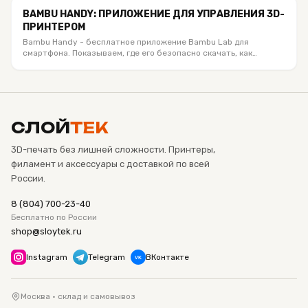
мобильное приложение действительно полезно.
BAMBU HANDY: ПРИЛОЖЕНИЕ ДЛЯ УПРАВЛЕНИЯ 3D-
ПРИНТЕРОМ
Bambu Handy - бесплатное приложение Bambu Lab для
смартфона. Показываем, где его безопасно скачать, как
привязать принтер по QR-коду или PIN, запустить модель из
MakerWorld, смотреть печать по камере и чем Handy
отличается от Bambu Studio.
СЛОЙ
ТЕК
3D-печать без лишней сложности. Принтеры,
филамент и аксессуары с доставкой по всей
России.
8 (804) 700-23-40
Бесплатно по России
shop@sloytek.ru
Instagram
Telegram
ВКонтакте
VK
Москва · склад и самовывоз