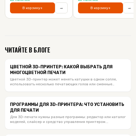
→
→
В корзину
+
В корзину
+
ЧИТАЙТЕ В БЛОГЕ
ЦВЕТНОЙ 3D-ПРИНТЕР: КАКОЙ ВЫБРАТЬ ДЛЯ
МНОГОЦВЕТНОЙ ПЕЧАТИ
Цветной 3D-принтер может менять катушки в одном сопле,
использовать несколько печатающих голов или сменные
хотенды. Сравниваем актуальные Bambu Lab, Anycubic и
Creality из каталога SloyTek, объясняем число цветов, отходы,
материалы и кому какая система подходит.
ПРОГРАММЫ ДЛЯ 3D-ПРИНТЕРА: ЧТО УСТАНОВИТЬ
ДЛЯ ПЕЧАТИ
Для 3D-печати нужны разные программы: редактор или каталог
моделей, слайсер и средство управления принтером.
Объясняем, что установить под Bambu Lab, Creality и другие
FDM-принтеры, чем отличаются STL, 3MF и G-code и какое