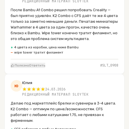
РЕДАКЦИОННЫЙ МАТЕРИАЛ SLOYTEK
После Bambu A1 Combo решил попробовать Creality —
был приятно удивлён. K2 Combo с CFS даёт те же 4 цвета
только за заметно меньшие деньги. Печатаю миниатюры
Warhammer в 4 цвета за один прогон, качество очень
близко к Bambu. Wipe tower конечно тратит филамент, но
это общая проблема систем мультицвета.
+
4 цвета из коробки, цена ниже Bambu
−
wipe tower тратит филамент
#SLT_
0908
Полезно
Ответить
Юлия
Ю
24.03.2026
РЕДАКЦИОННЫЙ МАТЕРИАЛ SLOYTEK
Делаю под маркетплейс брелки и сувениры в 3-4 цвета.
K2 Combo — оптимум по цене/возможностям. CFS
работает с любыми катушками 1.75, не привязан к
фирменным.