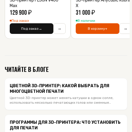
3D-принтер FLSUN V400
3D-принтер Anycubic Kobra
Max
X
129 900
₽
31 000
₽
Под заказ
В наличии
→
→
Под заказ
→
В корзину
+
ЧИТАЙТЕ В БЛОГЕ
ЦВЕТНОЙ 3D-ПРИНТЕР: КАКОЙ ВЫБРАТЬ ДЛЯ
МНОГОЦВЕТНОЙ ПЕЧАТИ
Цветной 3D-принтер может менять катушки в одном сопле,
использовать несколько печатающих голов или сменные
хотенды. Сравниваем актуальные Bambu Lab, Anycubic и
Creality из каталога SloyTek, объясняем число цветов, отходы,
материалы и кому какая система подходит.
ПРОГРАММЫ ДЛЯ 3D-ПРИНТЕРА: ЧТО УСТАНОВИТЬ
ДЛЯ ПЕЧАТИ