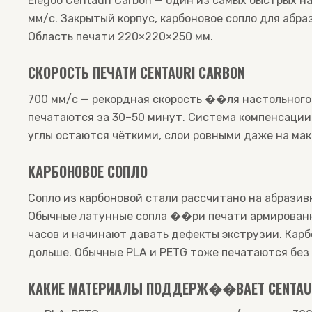
Elegoo Centauri Carbon — один из самых быстрых н
мм/с. Закрытый корпус, карбоновое сопло для аб
Область печати 220×220×250 мм.
СКОРОСТЬ ПЕЧАТИ CENTAURI CARBON
700 мм/с — рекордная скорость ��ля настольного
печатаются за 30–50 минут. Система компенсации
углы остаются чёткими, слои ровными даже на ма
КАРБОНОВОЕ СОПЛО
Сопло из карбоновой стали рассчитано на абразив
Обычные латунные сопла ��ри печати армирован
часов и начинают давать дефекты экструзии. Карб
дольше. Обычные PLA и PETG тоже печатаются без
КАКИЕ МАТЕРИАЛЫ ПОДДЕРЖ��ВАЕТ CENTAUR