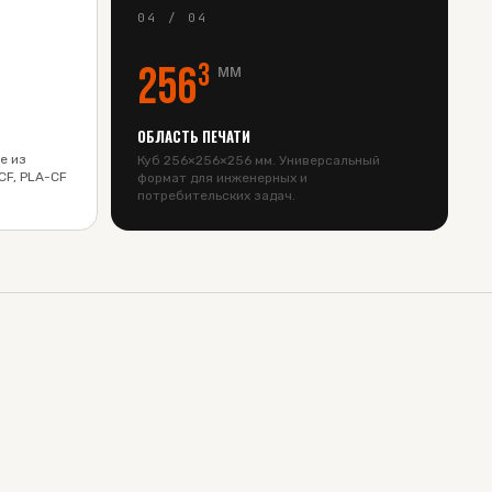
04
/
04
256³
мм
ОБЛАСТЬ ПЕЧАТИ
е из
Куб 256×256×256 мм. Универсальный
CF, PLA-CF
формат для инженерных и
потребительских задач.