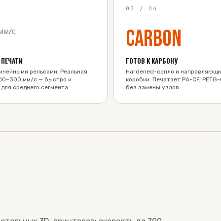
4
03
/
04
Carbon
мм/с
 ПЕЧАТИ
ГОТОВ К КАРБОНУ
линейными рельсами. Реальная
Hardened-сопло и направляющи
00–300 мм/с — быстро и
коробки. Печатает PA-CF, PETG-
 для среднего сегмента.
без замены узлов.