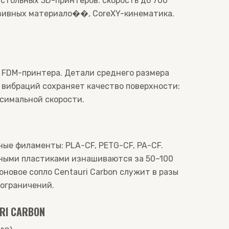
астольных 3D-принтеров: скорость до 700
разивных материало��, CoreXY-кинематика.
 FDM-принтера. Детали среднего размера
 вибраций сохраняет качество поверхности:
ксимальной скорости.
ные филаменты: PLA-CF, PETG-CF, PA-CF.
ными пластиками изнашиваются за 50–100
оновое сопло Centauri Carbon служит в разы
 ограничений.
I CARBON