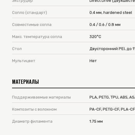
Экструдер
Direct Drive (двухшест
Сопло (стандарт)
0.4 мм, hardened steel
Совместимые сопла
0.4 / 0.6 / 0.8 мм
Макс. температура сопла
320°C
Стол
Двусторонний PEI, до 1
Мультицвет
Нет
МАТЕРИАЛЫ
Поддерживаемые материалы
PLA, PETG, TPU, ABS, AS
Композиты с волокном
PA-CF, PETG-CF, PLA-CF
Диаметр филамента
1.75 мм