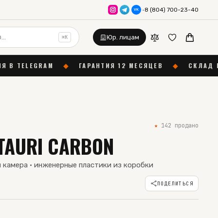
·
8 (804) 700-23-40
VK
Юр. лицам
⌘K
◆
ГАРАНТИЯ 12 МЕСЯЦЕВ
◆
СКЛАД В МОСКВЕ
◆
Д
★
142
продано
TAURI CARBON
я камера · инженерные пластики из коробки
ПОДЕЛИТЬСЯ