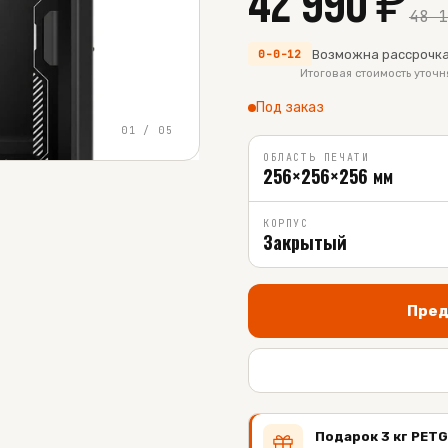
42 990
₽
48 
Возможна рассрочка
0-0-12
Итоговая стоимость уточ
Под заказ
01
/
05
ОБЛАСТЬ ПЕЧАТИ
256×256×256 мм
КОРПУС
Закрытый
Пред
Подарок 3 кг PETG