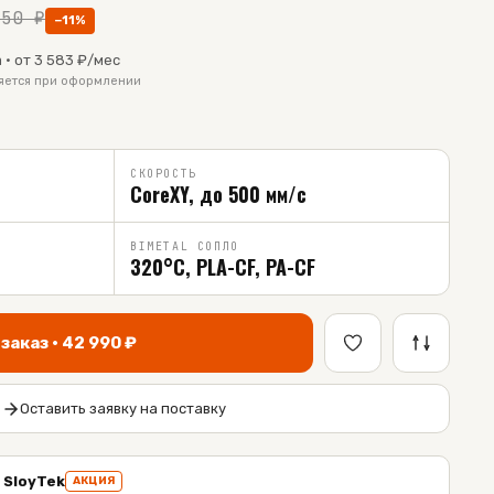
150
₽
−
11
%
 · от
3 583
₽/мес
няется при оформлении
СКОРОСТЬ
CoreXY, до 500 мм/с
BIMETAL СОПЛО
320°C, PLA-CF, PA-CF
заказ ·
42 990
₽
Оставить заявку на поставку
 SloyTek
АКЦИЯ