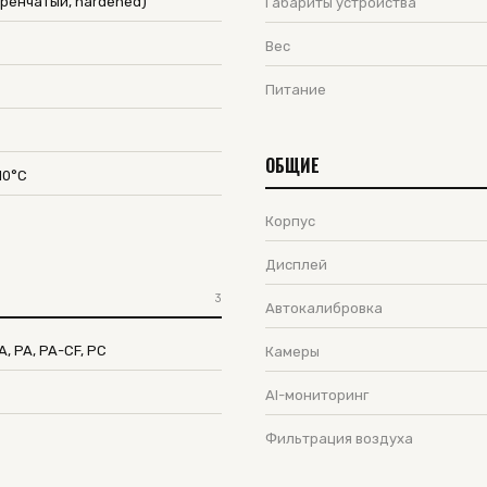
ерёнчатый, hardened)
Габариты устройства
Вес
Питание
ОБЩИЕ
10°C
Корпус
Дисплей
3
Автокалибровка
A, PA, PA-CF, PC
Камеры
AI-мониторинг
Фильтрация воздуха