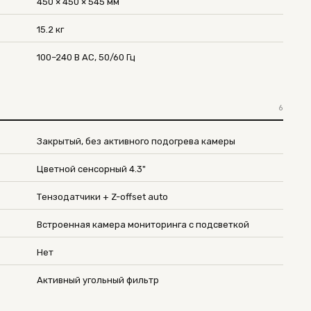
450 × 450 × 545 мм
15.2 кг
100–240 В AC, 50/60 Гц
6
Закрытый, без активного подогрева камеры
Цветной сенсорный 4.3"
Тензодатчики + Z-offset auto
Встроенная камера мониторинга с подсветкой
Нет
Активный угольный фильтр