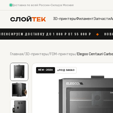
Доставка по всей России
·
Склад в Москве
СЛОЙ
ТЕК
3D-принтеры
Филамент
Запчасти
А
ВКУ ДО 1 000 ₽ ОТ 55 000 ₽
◆
НОВАЯ ПОСТАВКА BAM
Главная
/
3D-принтеры
/
FDM-принтеры
/
Elegoo Centauri Carb
NEW · 2026
ПОД ЗАКАЗ