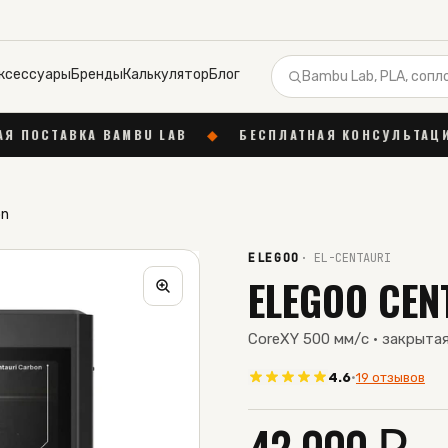
ксессуары
Бренды
Калькулятор
Блог
BU LAB
◆
БЕСПЛАТНАЯ КОНСУЛЬТАЦИЯ В TELEGRAM
on
ELEGOO
·
EL-CENTAURI
ELEGOO CEN
CoreXY 500 мм/с · закрыта
4.6
·
19 отзывов