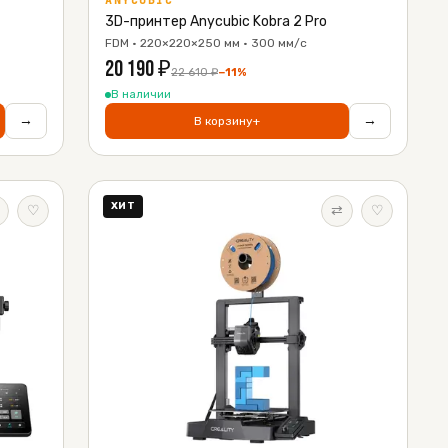
ANYCUBIC
3D-принтер Anycubic Kobra 2 Pro
FDM · 220×220×250 мм · 300 мм/с
20 190
₽
22 610
₽
−
11
%
В наличии
→
→
В корзину
+
ХИТ
♡
⇄
♡