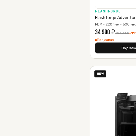
FLASHFORGE
Flashforge Adventur
FDM · 220³ мм · 600 мм
34 990
₽
39 190
₽
−
11
Под заказ
Под зак
NEW