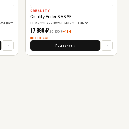
CREALITY
Creality Ender 3 V3 SE
ьтицвет
FDM · 220×220×250 мм · 250 мм/с
17 990
₽
20 150
₽
−
11
%
Под заказ
→
→
Под заказ
→