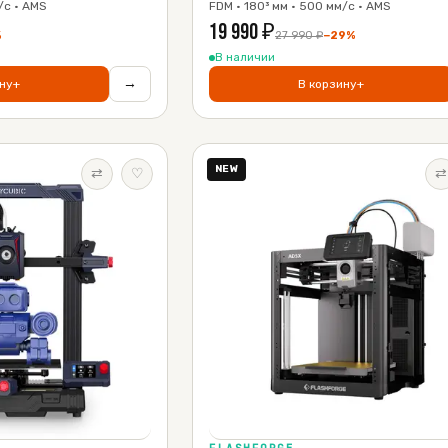
/с · AMS
FDM · 180³ мм · 500 мм/с · AMS
19 990
₽
%
27 990
₽
−
29
%
В наличии
→
ну
+
В корзину
+
NEW
⇄
♡
⇄