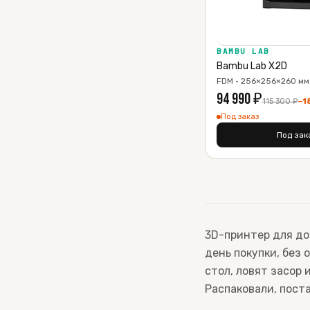
BAMBU LAB
Bambu Lab X2D
FDM · 256×256×260 мм 
94 990
₽
115 300
₽
−
1
Под заказ
Под зак
3D-принтер для до
день покупки, без
стол, ловят засор 
Распаковали, поста