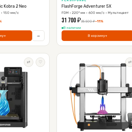
FLASHFORGE
c Kobra 2 Neo
FlashForge Adventurer 5X
· 150 мм/с
FDM · 220³ мм · 600 мм/с · Мультицвет
31 700
₽
%
35 500
₽
−
11
%
В наличии
→
ну
+
В корзину
+
⇄
♡
⇄