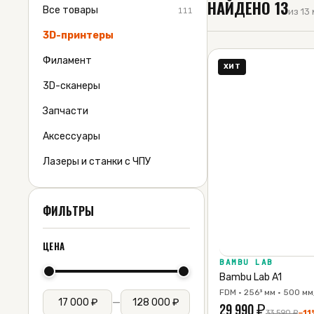
НАЙДЕНО
13
Все товары
111
из 13
3D-принтеры
Филамент
ХИТ
3D-сканеры
Запчасти
Аксессуары
Лазеры и станки с ЧПУ
ФИЛЬТРЫ
ЦЕНА
BAMBU LAB
Bambu Lab A1
FDM · 256³ мм · 500 мм
—
29 990
₽
33 590
₽
−
11