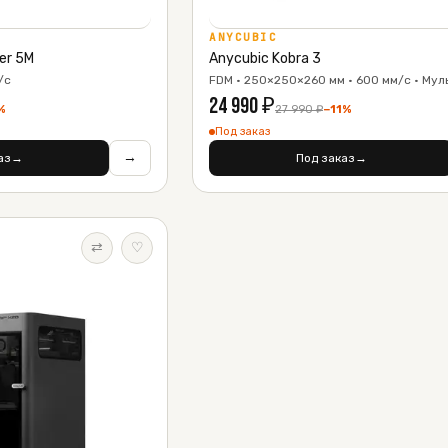
ANYCUBIC
er 5M
Anycubic Kobra 3
/с
FDM · 250×250×260 мм · 600 мм/с · Мул
24 990
₽
%
27 990
₽
−
11
%
Под заказ
→
аз
→
Под заказ
→
⇄
♡