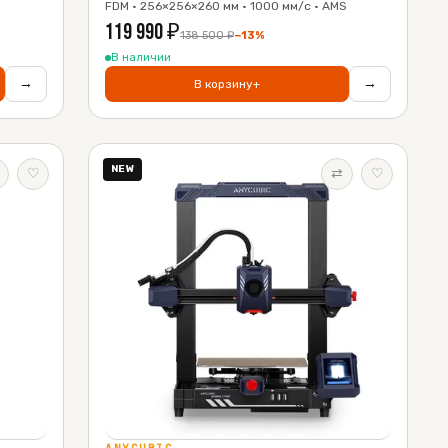
FDM · 256×256×260 мм · 1000 мм/с · AMS
119 990
₽
138 500
₽
−
13
%
В наличии
→
→
В корзину
+
NEW
♡
⇄
♡