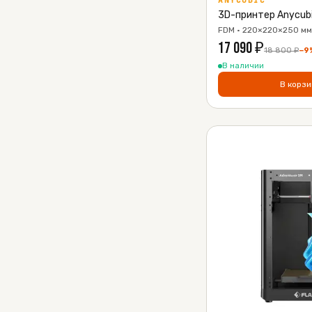
ANYCUBIC
3D-принтер Anycubi
FDM · 220×220×250 мм 
17 090
₽
18 800
₽
−
9
В наличии
В корзи