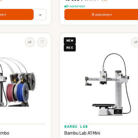
В наличии
→
ну
+
В корзину
+
NEW
⇄
♡
⇄
REC
BAMBU LAB
Combo
Bambu Lab A1 Mini