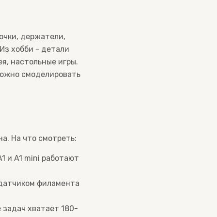
ючки, держатели,
 Из хобби - детали
я, настольные игры.
можно смоделировать
а. На что смотреть:
1 и A1 mini работают
 датчиком филамента
 задач хватает 180-