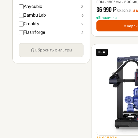
FDM · 180³ мм · 500 мм
Anycubic
3
36 990
₽
39 190
₽
−
6
Bambu Lab
6
В наличии
Creality
2
В корзи
Flashforge
2
Сбросить фильтры
NEW