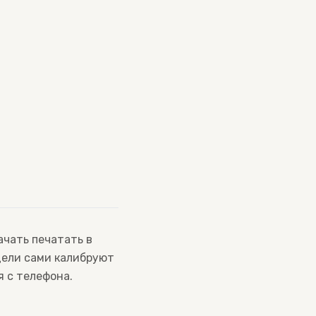
ачать печатать в
дели сами калибруют
я с телефона.