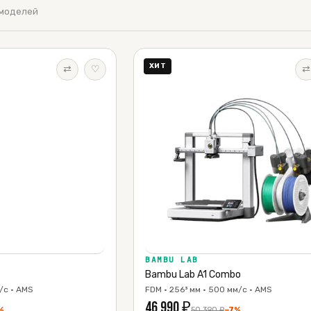
 моделей
ХИТ
⇄
♡
⇄
BAMBU LAB
Bambu Lab A1 Combo
/с · AMS
FDM · 256³ мм · 500 мм/с · AMS
46 990
₽
%
50 390
₽
−
7
%