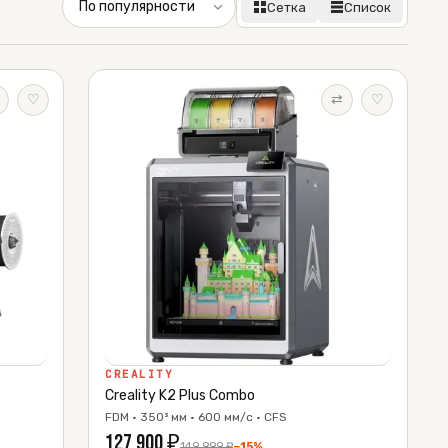
Сетка
Список
♡
⇄
♡
CREALITY
Creality K2 Plus Combo
FDM · 350³ мм · 600 мм/с · CFS
127 900
₽
149 999
₽
−
15
%