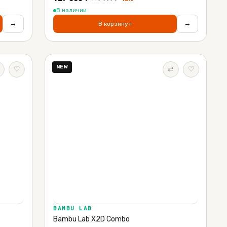
В наличии
→
→
В корзину
+
NEW
♡
⇄
♡
BAMBU LAB
Bambu Lab X2D Combo