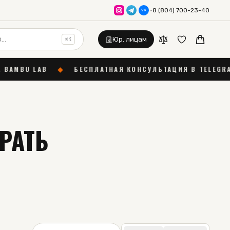
·
8 (804) 700-23-40
VK
Юр. лицам
⌘K
ЕСПЛАТНАЯ КОНСУЛЬТАЦИЯ В TELEGRAM
◆
ГАРАНТИЯ 
РАТЬ