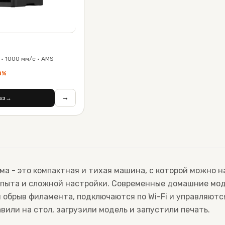
· 1000 мм/с · AMS
8
%
→
аз
→
ма - это компактная и тихая машина, с которой можно н
 опыта и сложной настройки. Современные домашние мо
и обрыв филамента, подключаются по Wi-Fi и управляютс
вили на стол, загрузили модель и запустили печать.