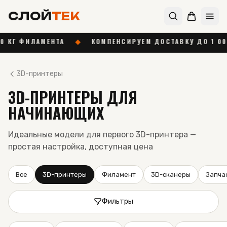
СЛОЙ
ТЕК
ФИЛАМЕНТА
◆
КОМПЕНСИРУЕМ ДОСТАВКУ ДО 1 000 ₽ ОТ 
3D-принтеры
3D-ПРИНТЕРЫ ДЛЯ
НАЧИНАЮЩИХ
Идеальные модели для первого 3D-принтера —
простая настройка, доступная цена
Все
3D-принтеры
Филамент
3D-сканеры
Запча
Фильтры