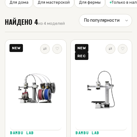
Для дома
Для мастерской
Для фермы
Только в на
НАЙДЕНО
4
из 4 моделей
NEW
NEW
⇄
♡
⇄
♡
REC
BAMBU LAB
BAMBU LAB