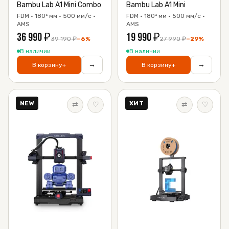
Bambu Lab A1 Mini Combo
Bambu Lab A1 Mini
FDM · 180³ мм · 500 мм/с ·
FDM · 180³ мм · 500 мм/с ·
AMS
AMS
36 990
₽
19 990
₽
39 190
₽
−
6
%
27 990
₽
−
29
%
В наличии
В наличии
→
→
В корзину
+
В корзину
+
NEW
ХИТ
⇄
♡
⇄
♡