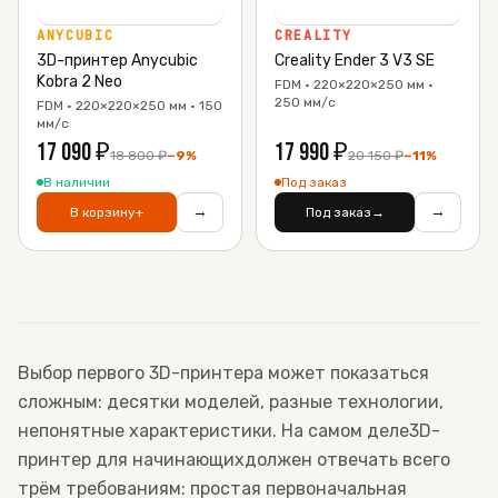
ANYCUBIC
CREALITY
3D-принтер Anycubic
Creality Ender 3 V3 SE
Kobra 2 Neo
FDM · 220×220×250 мм ·
250 мм/с
FDM · 220×220×250 мм · 150
мм/с
17 090
₽
17 990
₽
18 800
₽
−
9
%
20 150
₽
−
11
%
В наличии
Под заказ
→
→
В корзину
+
Под заказ
→
Выбор первого 3D-принтера может показаться
сложным: десятки моделей, разные технологии,
непонятные характеристики. На самом деле
3D-
принтер для начинающих
должен отвечать всего
трём требованиям: простая первоначальная