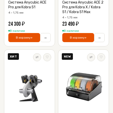
Система Anycubic ACE
Система Anycubic ACE 2
Pro для Kobra S1
Pro для Kobra X / Kobra
S1 / Kobra S1 Max
4 · 1,75 мм
4 · 1,75 мм
24 300
₽
23 490
₽
В наличии
В наличии
→
→
В корзину
+
В корзину
+
ХИТ
NEW
⇄
♡
⇄
♡