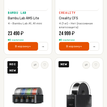
BAMBU LAB
CREALITY
Bambu Lab AMS Lite
Creality CFS
4 · Bambu Lab A1, A1 mini
4 (1 кг) · Нет (пассивная
влагозащита)
23 490
₽
24 999
₽
В наличии
В наличии
→
→
В корзину
+
В корзину
+
REC
NEW
⇄
♡
⇄
♡
NEW