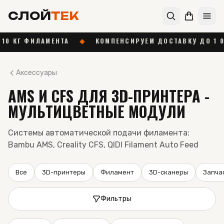
СЛОЙ
ТЕК
ФИЛАМЕНТА
◆
КОМПЕНСИРУЕМ ДОСТАВКУ ДО 1 000 ₽ ОТ
Аксессуары
AMS И CFS ДЛЯ 3D-ПРИНТЕРА -
МУЛЬТИЦВЕТНЫЕ МОДУЛИ
Системы автоматической подачи филамента:
Bambu AMS, Creality CFS, QIDI Filament Auto Feed
Все
3D-принтеры
Филамент
3D-сканеры
Запча
Фильтры