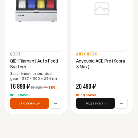
QIDI
ANYCUBIC
QIDI Filament Auto Feed
Anycubic ACE Pro (Kobra
System
3 Max)
Закалённая сталь, dual-
gear · 357 × 300 × 234 мм
16 890
₽
20 490
₽
18 920
₽
−
11
%
В наличии
Под заказ
→
→
В корзину
+
Под заказ
→