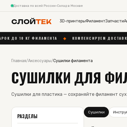
Доставка по всей России
·
Склад в Москве
СЛОЙ
ТЕК
3D-принтеры
Филамент
Запчасти
А
10 КГ ФИЛАМЕНТА
◆
КОМПЕНСИРУЕМ ДОСТАВКУ ДО 1 00
Главная
/
Аксессуары
/
Сушилки филамента
СУШИЛКИ ДЛЯ ФИЛ
Сушилки для пластика — сохраняйте филамент сух
Сушилки
Инстру
РАЗДЕЛЫ