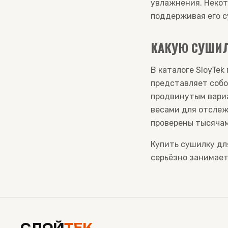
увлажнения. Некот
поддерживая его с
КАКУЮ СУШИЛ
В каталоге SloyTek
представляет собо
продвинутым вари
весами для отсле
проверены тысячам
Купить сушилку д
серьёзно занимает
СЛОЙ
ТЕК