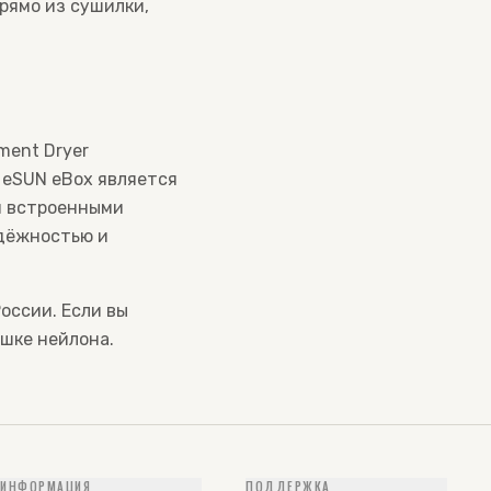
рямо из сушилки,
ament Dryer
 eSUN eBox является
и встроенными
адёжностью и
России. Если вы
ушке нейлона.
ИНФОРМАЦИЯ
ПОДДЕРЖКА