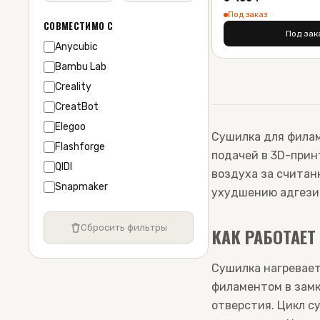
Под заказ
СОВМЕСТИМО С
Под зак
Anycubic
Bambu Lab
Creality
CreatBot
Elegoo
Сушилка для фила
Flashforge
подачей в 3D-прин
QIDI
воздуха за считан
Snapmaker
ухудшению адгезии
Сбросить фильтры
КАК РАБОТАЕ
Сушилка нагревает
филаментом в замк
отверстия. Цикл с