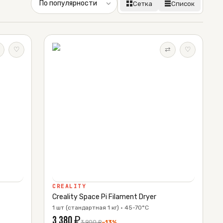
Сетка
Список
♡
⇄
♡
CREALITY
Creality Space Pi Filament Dryer
1 шт (стандартная 1 кг) · 45-70°C
3 380
₽
3 900
₽
−
13
%