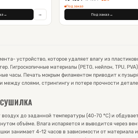
Под заказ
→
аз
→
Под заказ
→
мента
- устройство, которое удаляет влагу из пластико
тер. Гигроскопичные материалы (PETG, нейлон, TPU, PVA
ные часы. Печать мокрым филаментом приводит к пузыря
 между слоями, стрингингу и потере прочности детале
Т СУШИЛКА
 воздух до заданной температуры (40-70 °C) и обдувае
нутом объёме. Влага испаряется и выводится через ве
ушки занимает 4-12 часов в зависимости от материала 