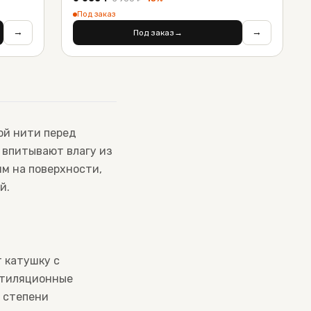
Под заказ
→
→
Под заказ
→
вой нити перед
) впитывают влагу из
м на поверхности,
й.
т катушку с
нтиляционные
и степени