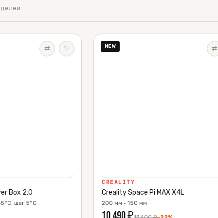
оделей
NEW
⇄
♡
⇄
CREALITY
yer Box 2.0
Creality Space Pi MAX X4L
65°C, шаг 5°C
200 мм · 150 мм
10 490
₽
13 400
₽
−
22
%