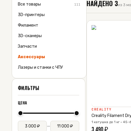
НАЙДЕНО
3
Все товары
111
из 3 м
3D-принтеры
Филамент
3D-сканеры
Запчасти
Аксессуары
Лазеры и станки с ЧПУ
ФИЛЬТРЫ
ЦЕНА
CREALITY
Creality Filament Dr
1 катушка до 1 кг · 45-
—
3 490
₽