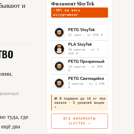
Филамент SloyTek
 бывают и
−30% на весь
ассортимент
PETG SloyTek
21 цвет · от 950 ₽
PLA SloyTek
ТВО
30 цветов · от 1
350 ₽
PETG Прозрачный
10 цветов · от 990
₽
PETG Светящийся
5 цветов · от 1 290
₽
образующий
🎁 В подарок до 10 кг при
заказе - 5 уровней акции
→
о туда, где
ВСЕ ФИЛАМЕНТЫ
SLOYTEK →
 ещё два