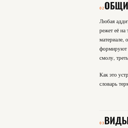
ОБЩИ
02
Любая аддит
режет её на
материале, 
формируют с
смолу, трет
Как это уст
словарь тер
ВИДЫ
03