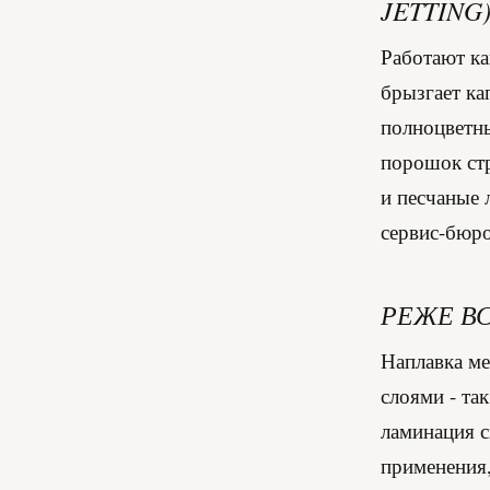
JETTING
Работают ка
брызгает ка
полноцветны
порошок ст
и песчаные 
сервис-бюро
РЕЖЕ В
Наплавка ме
слоями - та
ламинация с
применения,