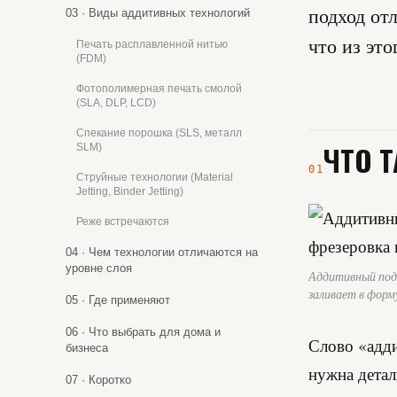
подход от
03 · Виды аддитивных технологий
что из это
Печать расплавленной нитью
(FDM)
Фотополимерная печать смолой
(SLA, DLP, LCD)
Спекание порошка (SLS, металл
ЧТО 
SLM)
01
Струйные технологии (Material
Jetting, Binder Jetting)
Реже встречаются
04 · Чем технологии отличаются на
уровне слоя
Аддитивный под
заливает в форм
05 · Где применяют
06 · Что выбрать для дома и
Слово «адди
бизнеса
нужна детал
07 · Коротко