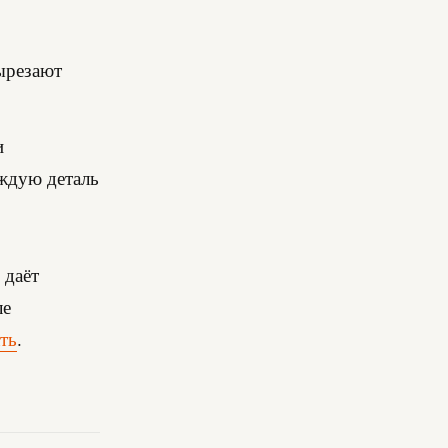
вырезают
и
аждую деталь
 даёт
ле
ть
.