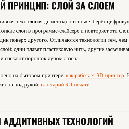
Й ПРИНЦИП: СЛОЙ ЗА СЛОЕМ
ивная технология делает одно и то же: берёт цифрову
 тонкие слои в программе-слайсере и повторяет эти слои
один поверх другого. Отличаются технологии тем, чем 
лой: одни плавят пластиковую нить, другие засвечив
ьи спекают порошок лучом лазера.
роено на бытовом принтере:
как работает 3D-принтер
.
минов под рукой:
глоссарий 3D-печати
.
 АДДИТИВНЫХ ТЕХНОЛОГИЙ