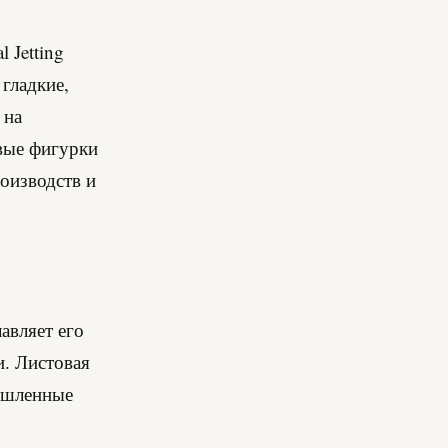
 Jetting
 гладкие,
 на
вые фигурки
оизводств и
авляет его
и. Листовая
мышленные