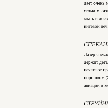
даёт очень 
стоматологи
мыть и досв
нитевой печ
СПЕКАНИ
Лазер спека
держит дет
печатают пр
порошком (
авиации и 
СТРУЙНЫ