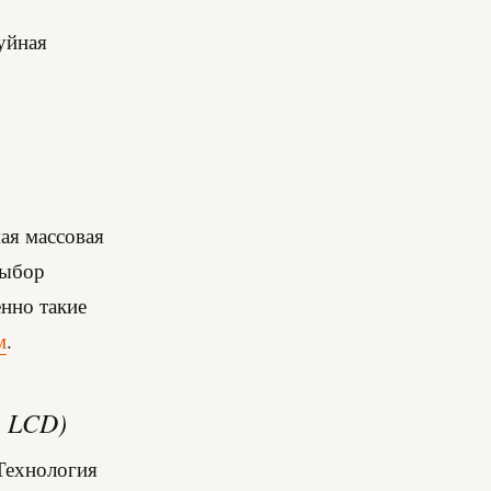
мая массовая
выбор
енно такие
м
.
 LCD)
Технология