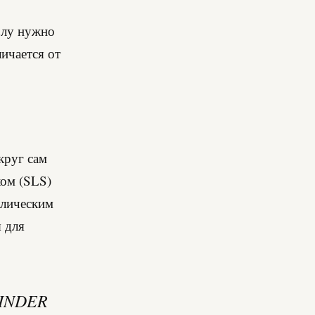
олу нужно
личается от
круг сам
ом (SLS)
ллическим
 для
INDER