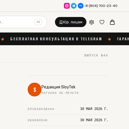
·
8 (804) 700-23-40
VK
Юр. лицам
⌘K
Я КОНСУЛЬТАЦИЯ В TELEGRAM
◆
ГАРАНТИЯ 12 МЕСЯЦЕ
ВЫПУСК №
46
Редакция SloyTek
S
МАГАЗИН 3D-ПЕЧАТИ
30 МАЯ 2026 Г.
ОПУБЛИКОВАНО
30 МАЯ 2026 Г.
ОБНОВЛЕНО