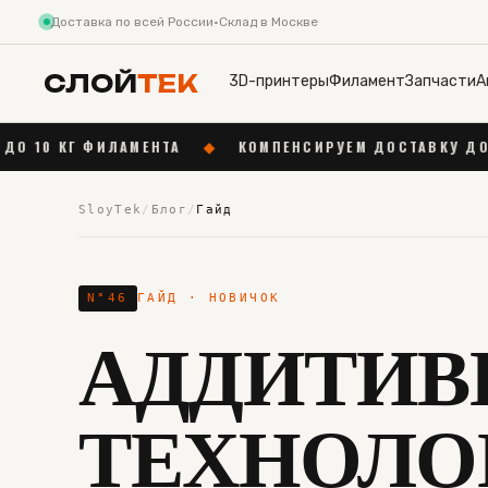
Доставка по всей России
·
Склад в Москве
СЛОЙ
ТЕК
3D-принтеры
Филамент
Запчасти
А
МЕНТА
◆
КОМПЕНСИРУЕМ ДОСТАВКУ ДО 1 000 ₽ ОТ 55 0
SloyTek
/
Блог
/
Гайд
N°
46
ГАЙД
· НОВИЧОК
АДДИТИВ
ТЕХНОЛО