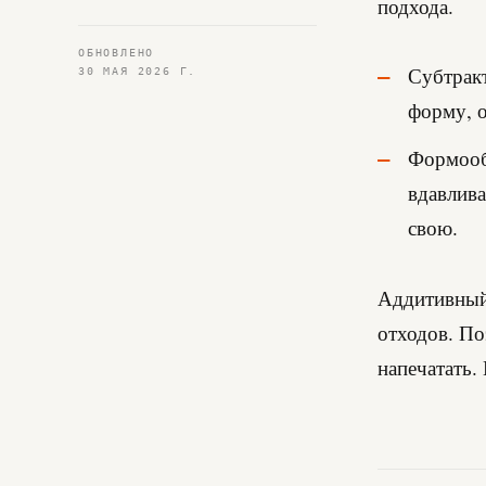
подхода.
ОБНОВЛЕНО
Субтракт
30 МАЯ 2026 Г.
форму, о
Формооб
вдавлива
свою.
Аддитивный 
отходов. По
напечатать.