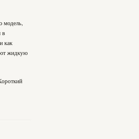
ю модель,
 в
и как
ают жидкую
 Короткий