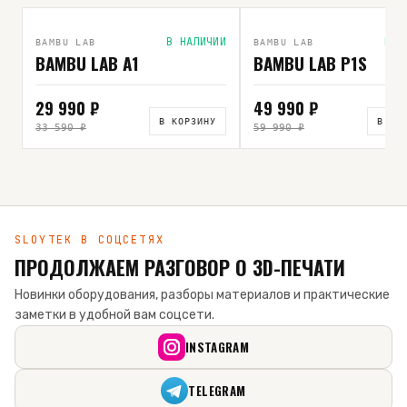
ВЫБОР РЕДАКЦИИ
В НАЛИЧИИ
В Н
BAMBU LAB
BAMBU LAB
BAMBU LAB A1
BAMBU LAB P1S
29 990 ₽
49 990 ₽
В КОРЗИНУ
В КО
33 590 ₽
59 990 ₽
SLOYTEK В СОЦСЕТЯХ
ПРОДОЛЖАЕМ РАЗГОВОР О 3D-ПЕЧАТИ
Новинки оборудования, разборы материалов и практические
заметки в удобной вам соцсети.
INSTAGRAM
TELEGRAM