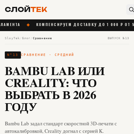
СЛОЙ
ТЕК
◆
КОМПЕНСИРУЕМ ДОСТАВКУ ДО 1 000 ₽ ОТ 55 000 ₽
SloyTek
/
Блог
/
Сравнение
ВЫПУСК №
13
N°
13
СРАВНЕНИЕ
· СРЕДНИЙ
BAMBU LAB ИЛИ
CREALITY: ЧТО
ВЫБРАТЬ В 2026
ГОДУ
Bambu Lab задал стандарт скоростной 3D-печати с
автокалибровкой, Creality догнал с серией K.