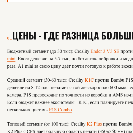
ЦЕНЫ - ГДЕ РАЗНИЦА БОЛЬШ
01
Бюджетный сегмент (до 30 тыс): Creality
Ender 3 V3 SE
проти
mini
. Ender дешевле на 5-7 тыс, но без автокалибровки и медл
раза. A1 mini за свою цену даёт почти готовую к работе экоси
Средний сегмент (30-60 тыс): Creality
K1C
против Bambu P1S
дешевле на 8-12 тыс, печатает с той же скоростью 600 мм/с, е
камера. P1S превосходит по точности из коробки и AMS из-п
Если бюджет важнее экосистемы - K1C, если планируете печа
нескольких цветах -
P1S Combo
.
Топовый сегмент (от 100 тыс): Creality
K2 Plus
против Bambu
K2 Plus с CFS даёт большую область печати (350×350 мм) пр