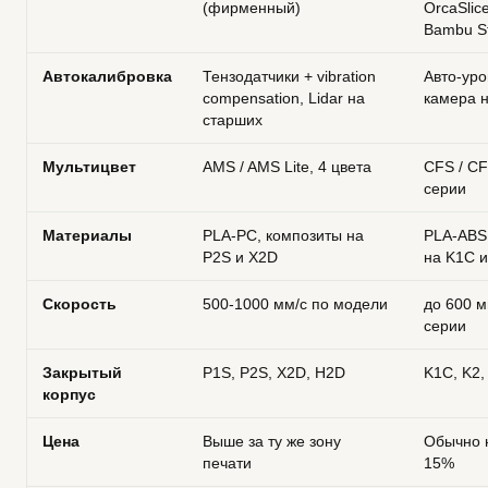
(фирменный)
OrcaSlic
Bambu St
Автокалибровка
Тензодатчики + vibration
Авто-уро
compensation, Lidar на
камера н
старших
Мультицвет
AMS / AMS Lite, 4 цвета
CFS / CF
серии
Материалы
PLA-PC, композиты на
PLA-ABS
P2S и X2D
на K1C и
Скорость
500-1000 мм/с по модели
до 600 м
серии
Закрытый
P1S, P2S, X2D, H2D
K1C, K2,
корпус
Цена
Выше за ту же зону
Обычно 
печати
15%