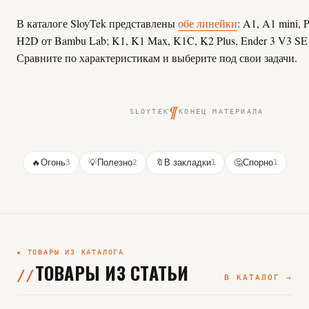
В каталоге SloyTek представлены
обе линейки
: A1, A1 mini, 
H2D от Bambu Lab; K1, K1 Max, K1C, K2 Plus, Ender 3 V3 SE о
Сравните по характеристикам и выберите под свои задачи.
¶
SLOYTEK
КОНЕЦ МАТЕРИАЛА
🔥
Огонь
3
💡
Полезно
2
🔖
В закладки
1
🤔
Спорно
1
★ ТОВАРЫ ИЗ КАТАЛОГА
ТОВАРЫ ИЗ СТАТЬИ
В КАТАЛОГ →