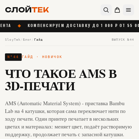
СЛОЙ
ТЕК
КОМПЕНСИРУЕМ ДОСТАВКУ ДО 1 000 ₽ ОТ 55 000 ₽
◆
SloyTek
/
Блог
/
Гайд
ВЫПУСК №
44
N°
44
ГАЙД
· НОВИЧОК
ЧТО ТАКОЕ AMS В
3D-ПЕЧАТИ
AMS (Automatic Material System) - приставка Bambu
Lab на 4 катушки, которая сама переключает нити по
ходу печати. Один принтер печатает в нескольких
цветах и материалах: меняет цвет, подаёт растворимую
поддержку, продолжает печать с запасной катушки.