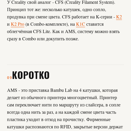
У Creality свой аналог - CFS (Creality Filament System).
Принцип тот же: несколько катушек, одно сопло,
продувка при смене цвета. CFS работает на K-серии -
K2
и
K2 Pro
(в Combo-комплекте), на
K1C
ставится
облегчённая CFS Lite. Как и AMS, систему можно взять
сразу в Combo или докупить позже.
КОРОТКО
09
AMS - это приставка Bambu Lab на 4 катушки, которая
делает из обычного принтера многоцветный. Принтер
сам переключает нити по маршруту из слайсера, в сопле
всегда одна нить за раз, а на каждой смене цвета часть
пластика уходит в отход на прочистку. Фирменные
катушки распознаются по RFID, закрытые версии держат