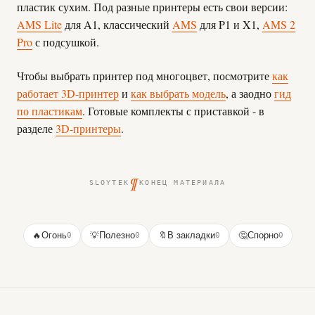
пластик сухим. Под разные принтеры есть свои версии:
AMS Lite
для A1, классический
AMS
для P1 и X1,
AMS 2
Pro
с подсушкой.
Чтобы выбрать принтер под многоцвет, посмотрите
как
работает 3D-принтер
и
как выбрать модель
, а заодно
гид
по пластикам
. Готовые комплекты с приставкой - в
разделе
3D-принтеры
.
¶
SLOYTEK
КОНЕЦ МАТЕРИАЛА
🔥
Огонь
0
💡
Полезно
0
🔖
В закладки
0
🤔
Спорно
0