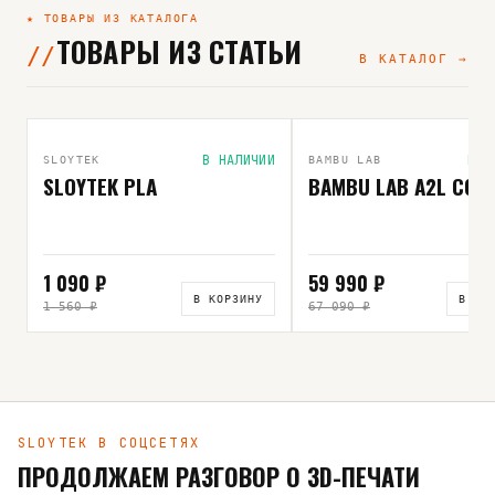
★ ТОВАРЫ ИЗ КАТАЛОГА
ТОВАРЫ ИЗ СТАТЬИ
В КАТАЛОГ →
ВЫБОР РЕДАКЦИИ
В НАЛИЧИИ
В Н
SLOYTEK
BAMBU LAB
SLOYTEK PLA
BAMBU LAB A2L COM
1 090 ₽
59 990 ₽
В КОРЗИНУ
В КО
1 560 ₽
67 090 ₽
SLOYTEK В СОЦСЕТЯХ
ПРОДОЛЖАЕМ РАЗГОВОР О 3D-ПЕЧАТИ