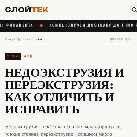
СЛОЙ
ТЕК
МЕНТА
◆
КОМПЕНСИРУЕМ ДОСТАВКУ ДО 1 000 ₽ ОТ 55 0
SloyTek
/
Блог
/
Гайд
ВЫПУСК №
84
N°
84
ГАЙД
НЕДОЭКСТРУЗИЯ И
ПЕРЕЭКСТРУЗИЯ:
КАК ОТЛИЧИТЬ И
ИСПРАВИТЬ
Недоэкструзия - пластика слишком мало (пропуски,
тонкие стенки), переэкструзия - слишком много