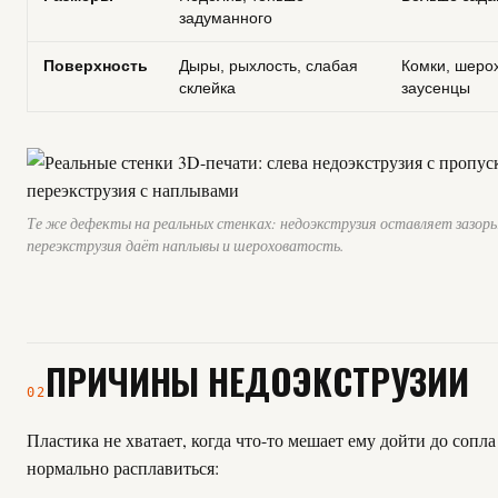
задуманного
Поверхность
Дыры, рыхлость, слабая
Комки, шерох
склейка
заусенцы
Те же дефекты на реальных стенках: недоэкструзия оставляет зазоры
переэкструзия даёт наплывы и шероховатость.
ПРИЧИНЫ НЕДОЭКСТРУЗИИ
02
Пластика не хватает, когда что-то мешает ему дойти до сопла
нормально расплавиться: