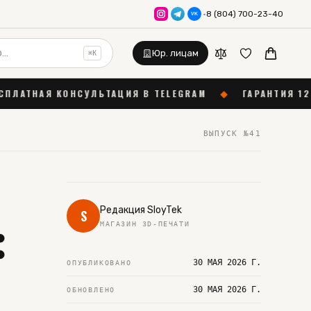
·
8 (804) 700-23-40
VK
Юр. лицам
⌘K
УЛЬТАЦИЯ В TELEGRAM
◆
ГАРАНТИЯ 12 МЕСЯЦЕВ
◆
ВЫПУСК №
41
:
Редакция SloyTek
S
МАГАЗИН 3D-ПЕЧАТИ
30 МАЯ 2026 Г.
ОПУБЛИКОВАНО
30 МАЯ 2026 Г.
ОБНОВЛЕНО