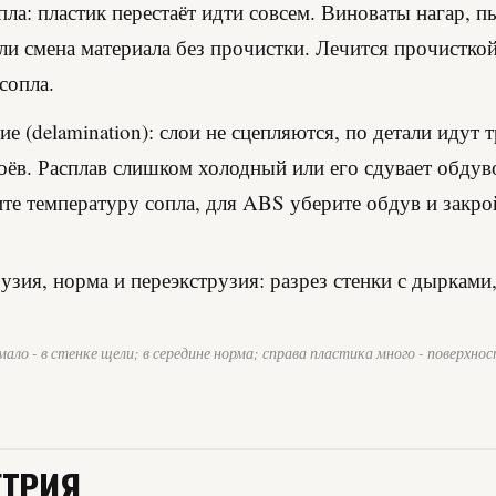
пла: пластик перестаёт идти совсем. Виноваты нагар, п
ли смена материала без прочистки. Лечится прочистко
сопла.
ие (delamination): слои не сцепляются, по детали идут
оёв. Расплав слишком холодный или его сдувает обдув
е температуру сопла, для ABS уберите обдув и закро
ало - в стенке щели; в середине норма; справа пластика много - поверхнос
ЕТРИЯ