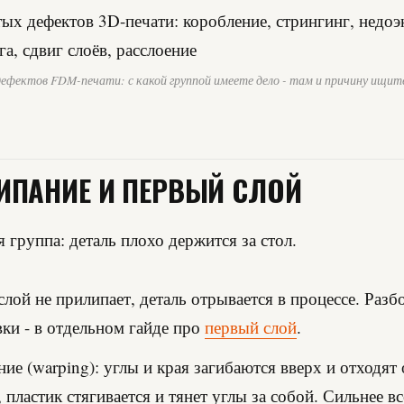
фектов FDM-печати: с какой группой имеете дело - там и причину ищит
ИПАНИЕ И ПЕРВЫЙ СЛОЙ
я группа: деталь плохо держится за стол.
лой не прилипает, деталь отрывается в процессе. Разб
ки - в отдельном гайде про
первый слой
.
ие (warping): углы и края загибаются вверх и отходят 
 пластик стягивается и тянет углы за собой. Сильнее в