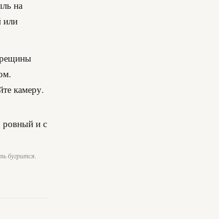
ыль на
й или
 трещины
ом.
йте камеру.
ть бугрится.