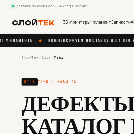
Доставка по всей России
·
Склад в Москве
СЛОЙ
ТЕК
3D-принтеры
Филамент
Запчасти
А
◆
КОМПЕНСИРУЕМ ДОСТАВКУ ДО 1 000 ₽ ОТ 55 000 ₽
SloyTek
/
Блог
/
Гайд
N°
41
ГАЙД
· НОВИЧОК
ДЕФЕКТЫ 
КАТАЛОГ