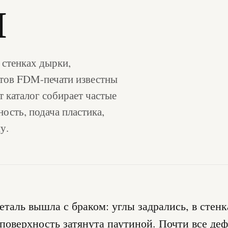
Й
 стенках дырки,
ктов FDM-печати известны
т каталог собирает частые
ость, подача пластика,
у.
еталь вышла с браком: углы задрались, в стен
поверхность затянута паутиной. Почти все де