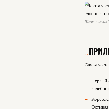
Шесть частых де
ПРИЛ
02
Самая часта
Первый с
калибров
Короблен
Остывая,