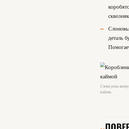
коробятс
сквозняк
Слоновья
деталь б
Помогает
Слева углы загн
кайма.
ПОВЕ