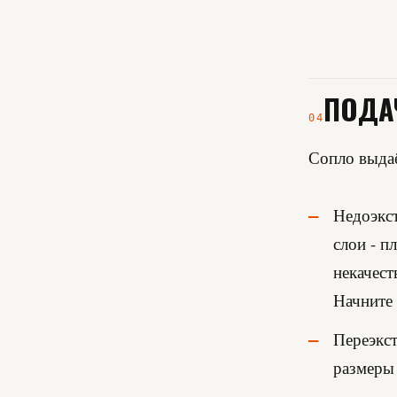
ПОДА
04
Сопло выдаё
Недоэкст
слои - п
некачест
Начните
Переэкст
размеры 