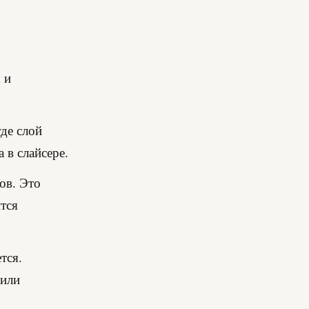
 и
где слой
 в слайсере.
лов. Это
тся
тся.
 или