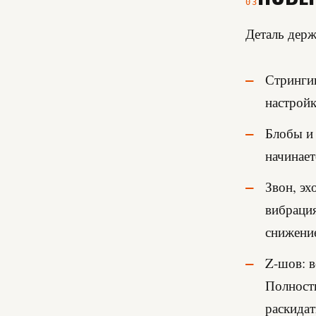
03
Деталь держ
Стрингин
настройк
Блобы и 
начинает
Звон, эх
вибрация
снижение
Z-шов: в
Полность
раскидат