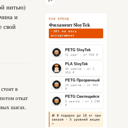
ой нитью)
ичина и
НАШ БРЕНД
Филамент SloyTek
е свой
−30% на весь
ассортимент
PETG SloyTek
21 цвет · от 950 ₽
PLA SloyTek
30 цветов · от 1
350 ₽
PETG Прозрачный
10 цветов · от 990
 стоит в
₽
 потом откат
PETG Светящийся
5 цветов · от 1 290
₽
рвых шагах.
🎁 В подарок до 10 кг при
заказе - 5 уровней акции
→