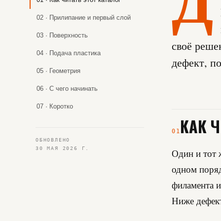
02 · Прилипание и первый слой
03 · Поверхность
своё решен
04 · Подача пластика
дефект, п
05 · Геометрия
06 · С чего начинать
07 · Коротко
КАК Ч
01
ОБНОВЛЕНО
30 МАЯ 2026 Г.
Один и тот 
одном поряд
филамента и
Ниже дефект