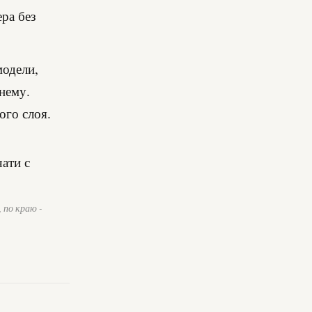
ра без
модели,
 нему.
ого слоя.
 по краю -