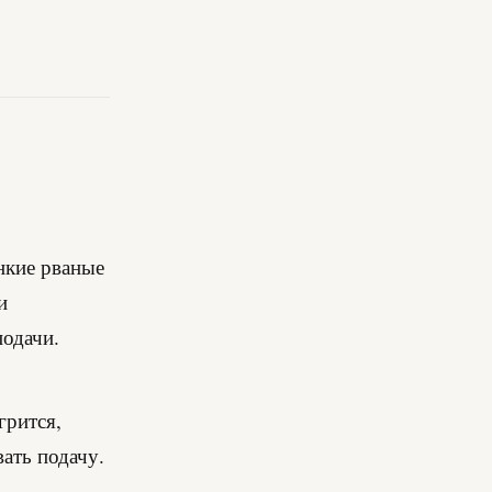
онкие рваные
и
подачи.
грится,
ать подачу.