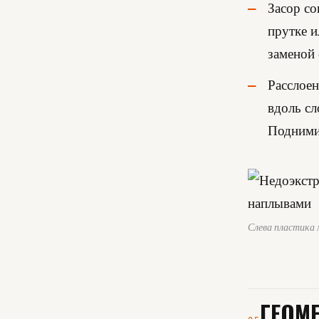
Засор со
прутке и
заменой 
Расслоен
вдоль сл
Поднимит
Слева пластика м
ГЕОМ