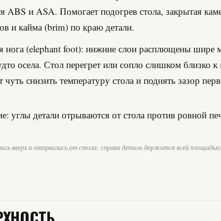
я ABS и ASA. Помогает подогрев стола, закрытая каме
ов и кайма (brim) по краю детали.
 нога (elephant foot): нижние слои расплющены шире 
удто осела. Стол перегрет или сопло слишком близко к
 чуть снизить температуру стола и поднять зазор перв
улись вверх и оторвались от стола; справа деталь держится всей площадью,
РХНОСТЬ