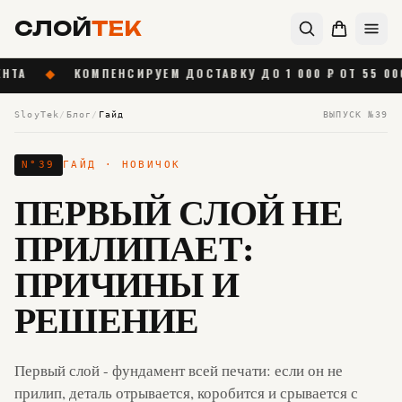
СЛОЙ
ТЕК
КОМПЕНСИРУЕМ ДОСТАВКУ ДО 1 000 ₽ ОТ 55 000 ₽
◆
SloyTek
/
Блог
/
Гайд
ВЫПУСК №
39
N°
39
ГАЙД
· НОВИЧОК
ПЕРВЫЙ СЛОЙ НЕ
ПРИЛИПАЕТ:
ПРИЧИНЫ И
РЕШЕНИЕ
Первый слой - фундамент всей печати: если он не
прилип, деталь отрывается, коробится и срывается с