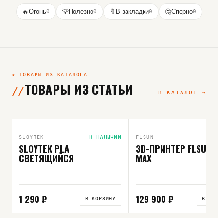
🔥
Огонь
0
💡
Полезно
0
🔖
В закладки
0
🤔
Спорно
0
★ ТОВАРЫ ИЗ КАТАЛОГА
ТОВАРЫ ИЗ СТАТЬИ
В КАТАЛОГ →
ВЫБОР РЕДАКЦИИ
В НАЛИЧИИ
ПОД
SLOYTEK
FLSUN
SLOYTEK PLA
3D-ПРИНТЕР FLSUN 
СВЕТЯЩИЙСЯ
MAX
1 290 ₽
129 900 ₽
В КОРЗИНУ
В КО