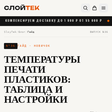
СЛОЙ
ТЕК
РУЕМ ДОСТАВКУ ДО 1 000 ₽ ОТ 55 000 ₽
◆
НОВАЯ ПО
SloyTek
/
Блог
/
Гайд
ВЫПУСК №
36
N°
36
ГАЙД
· НОВИЧОК
ТЕМПЕРАТУРЫ
ПЕЧАТИ
ПЛАСТИКОВ:
ТАБЛИЦА И
НАСТРОЙКИ