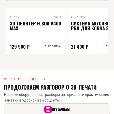
ВЫБОР РЕДАКЦИИ
ПОД ЗАКАЗ
В Н
FLSUN
ANYCUBIC
3D-ПРИНТЕР FLSUN V400
СИСТЕМА ANYCUBIC 
MAX
PRO ДЛЯ KOBRA 3
129 900 ₽
21 400 ₽
В КОРЗИНУ
В КО
SLOYTEK В СОЦСЕТЯХ
ПРОДОЛЖАЕМ РАЗГОВОР О 3D-ПЕЧАТИ
Новинки оборудования, разборы материалов и практические
заметки в удобной вам соцсети.
INSTAGRAM