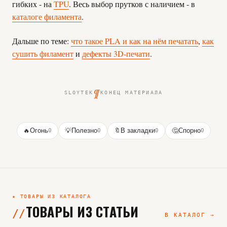
гибких - на
TPU
. Весь выбор прутков с наличием - в
каталоге филамента
.
Дальше по теме:
что такое PLA и как на нём печатать
,
как
сушить филамент
и
дефекты 3D-печати
.
¶
SLOYTEK
КОНЕЦ МАТЕРИАЛА
🔥
Огонь
0
💡
Полезно
0
🔖
В закладки
0
🤔
Спорно
0
★ ТОВАРЫ ИЗ КАТАЛОГА
ТОВАРЫ ИЗ СТАТЬИ
В КАТАЛОГ →