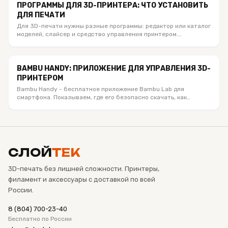
ПРОГРАММЫ ДЛЯ 3D-ПРИНТЕРА: ЧТО УСТАНОВИТЬ
ДЛЯ ПЕЧАТИ
Для 3D-печати нужны разные программы: редактор или каталог
моделей, слайсер и средство управления принтером.
Объясняем, что установить под Bambu Lab, Creality и другие
FDM-принтеры, чем отличаются STL, 3MF и G-code и какое
мобильное приложение действительно полезно.
BAMBU HANDY: ПРИЛОЖЕНИЕ ДЛЯ УПРАВЛЕНИЯ 3D-
ПРИНТЕРОМ
Bambu Handy - бесплатное приложение Bambu Lab для
смартфона. Показываем, где его безопасно скачать, как
привязать принтер по QR-коду или PIN, запустить модель из
MakerWorld, смотреть печать по камере и чем Handy
отличается от Bambu Studio.
СЛОЙ
ТЕК
3D-печать без лишней сложности. Принтеры,
филамент и аксессуары с доставкой по всей
России.
8 (804) 700-23-40
Бесплатно по России