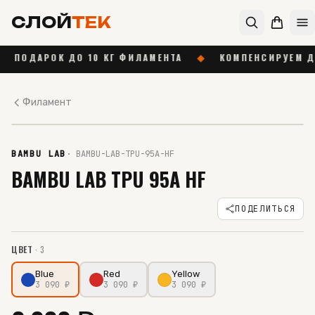
СЛОЙ
ТЕК
АРОК ДО 10 КГ ФИЛАМЕНТА
◆
КОМПЕНСИРУЕМ ДОСТАВКУ
Филамент
В НАЛИЧИИ
BAMBU LAB
·
BAMBU-LAB-TPU-95A-HF
BAMBU LAB TPU 95A HF
ПОДЕЛИТЬСЯ
ЦВЕТ
·
3
Blue
Red
Yellow
3 090
₽
3 090
₽
3 090
₽