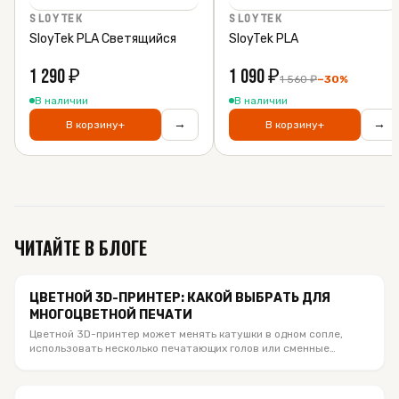
SLOYTEK
SLOYTEK
SloyTek PLA Светящийся
SloyTek PLA
1 290
₽
1 090
₽
1 560
₽
−
30
%
В наличии
В наличии
→
→
В корзину
+
В корзину
+
ЧИТАЙТЕ В БЛОГЕ
ЦВЕТНОЙ 3D-ПРИНТЕР: КАКОЙ ВЫБРАТЬ ДЛЯ
МНОГОЦВЕТНОЙ ПЕЧАТИ
Цветной 3D-принтер может менять катушки в одном сопле,
использовать несколько печатающих голов или сменные
хотенды. Сравниваем актуальные Bambu Lab, Anycubic и
Creality из каталога SloyTek, объясняем число цветов, отходы,
материалы и кому какая система подходит.