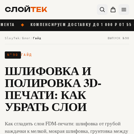
СЛОЙ
ТЕК
◆
КОМПЕНСИРУЕМ ДОСТАВКУ ДО 1 000 ₽ ОТ 55 000 ₽
SloyTek
/
Блог
/
Гайд
ВЫПУСК №
90
N°
90
ГАЙД
ШЛИФОВКА И
ПОЛИРОВКА 3D-
ПЕЧАТИ: КАК
УБРАТЬ СЛОИ
Как сгладить слои FDM-печати: шлифовка от грубой
наждачки к мелкой, мокрая шлифовка, грунтовка между