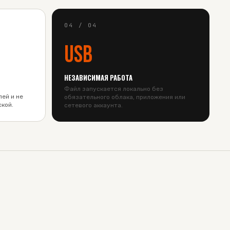
04
/
04
USB
НЕЗАВИСИМАЯ РАБОТА
Файл запускается локально без
ей и не
обязательного облака, приложения или
ской.
сетевого аккаунта.