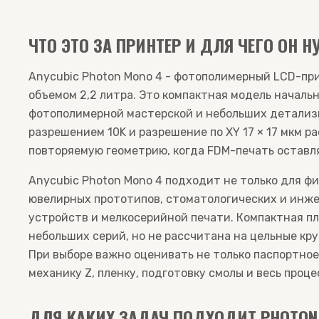
ЧТО ЭТО ЗА ПРИНТЕР И ДЛЯ ЧЕГО ОН Н
Anycubic Photon Mono 4 - фотополимерный LCD-прин
объемом 2,2 литра. Это компактная модель началь
фотополимерной мастерской и небольших детализи
разрешением 10K и разрешение по XY 17 × 17 мкм р
повторяемую геометрию, когда FDM-печать оставл
Anycubic Photon Mono 4 подходит не только для фи
ювелирных прототипов, стоматологических и инже
устройств и мелкосерийной печати. Компактная п
небольших серий, но не рассчитана на цельные кр
При выборе важно оценивать не только паспортное
механику Z, пленку, подготовку смолы и весь проц
ДЛЯ КАКИХ ЗАДАЧ ПОДХОДИТ PHOTON