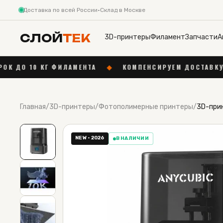
Доставка по всей России
·
Склад в Москве
СЛОЙ
ТЕК
3D-принтеры
Филамент
Запчасти
А
МЕНТА
◆
КОМПЕНСИРУЕМ ДОСТАВКУ ДО 1 000 ₽ ОТ 55 
Главная
/
3D-принтеры
/
Фотополимерные принтеры
/
3D-прин
NEW · 2026
В НАЛИЧИИ