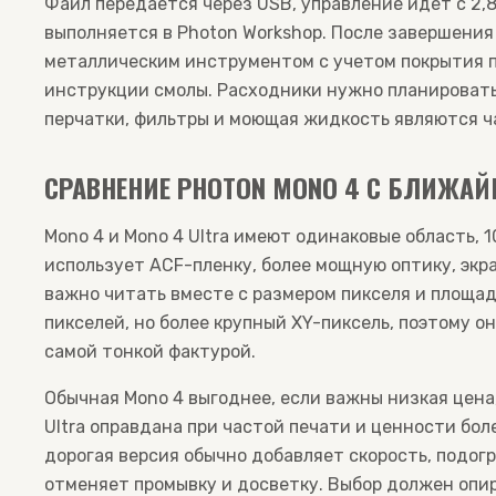
Файл передается через USB, управление идет с 2,
выполняется в Photon Workshop. После завершени
металлическим инструментом с учетом покрытия 
инструкции смолы. Расходники нужно планировать 
перчатки, фильтры и моющая жидкость являются ч
СРАВНЕНИЕ PHOTON MONO 4 С БЛИЖ
Mono 4 и Mono 4 Ultra имеют одинаковые область, 10
использует ACF-пленку, более мощную оптику, экра
важно читать вместе с размером пикселя и площа
пикселей, но более крупный XY-пиксель, поэтому о
самой тонкой фактурой.
Обычная Mono 4 выгоднее, если важны низкая цена,
Ultra оправдана при частой печати и ценности бол
дорогая версия обычно добавляет скорость, подогр
отменяет промывку и досветку. Выбор должен опир