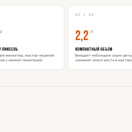
4
03
/
04
2,2
м
л
Y-ПИКСЕЛЬ
КОМПАКТНЫЙ ОБЪЕМ
для миниатюр, мастер-моделей
Вмещает небольшие серии детал
ов с мелкой геометрией.
занимает много места в мастер