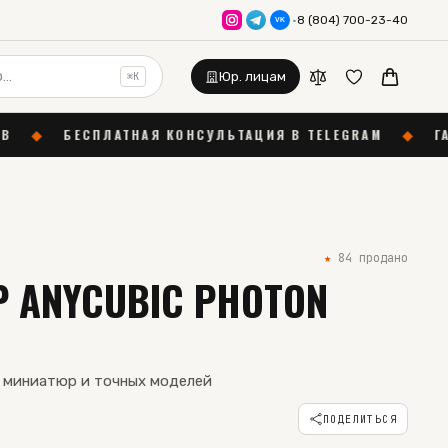
·
8 (804) 700-23-40
VK
Юр. лицам
⌘K
Я КОНСУЛЬТАЦИЯ В TELEGRAM
◆
ГАРАНТИЯ 12 МЕСЯЦ
★
84
продано
Р ANYCUBIC PHOTON
я миниатюр и точных моделей
ПОДЕЛИТЬСЯ