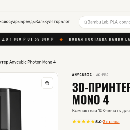
ксессуары
Бренды
Калькулятор
Блог
000 ₽
◆
НОВАЯ ПОСТАВКА BAMBU LAB
◆
БЕСПЛАТНА
тер Anycubic Photon Mono 4
ANYCUBIC
·
AC-PM4
3D-ПРИНТЕ
MONO 4
Компактная 10K-печать дл
5.0
·
3 отзыва