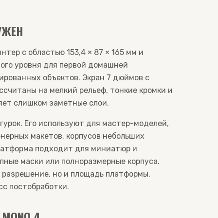
УЖЕН
тер с областью 153,4 × 87 × 165 мм и
ного уровня для первой домашней
рованных объектов. Экран 7 дюймов с
ассчитаны на мелкий рельеф, тонкие кромки и
яет слишком заметные слои.
гурок. Его используют для мастер-моделей,
нерных макетов, корпусов небольших
латформа подходит для миниатюр и
упные маски или полноразмерные корпуса.
 разрешение, но и площадь платформы,
есс постобработки.
 MONO 4