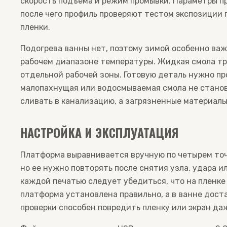
скорость подъема и режим промывки. Параметры п
после чего профиль проверяют тестом экспозиции
пленки.
Подогрева ванны нет, поэтому зимой особенно ва
рабочем диапазоне температуры. Жидкая смола тр
отдельной рабочей зоны. Готовую деталь нужно п
малопахнущая или водосмываемая смола не станов
сливать в канализацию, а загрязненные материал
НАСТРОЙКА И ЭКСПЛУАТАЦИЯ
Платформа выравнивается вручную по четырем точ
но ее нужно повторять после снятия узла, удара и
каждой печатью следует убедиться, что на пленке
платформа установлена правильно, а в ванне дост
проверки способен повредить пленку или экран да