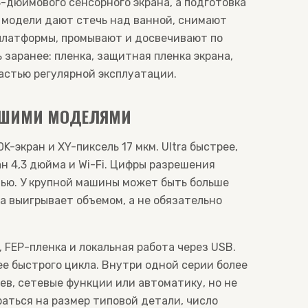
8-дюймового сенсорного экрана, а подготовка
я модели дают стечь над ванной, снимают
платформы, промывают и досвечивают по
заранее: пленка, защитная пленка экрана,
астью регулярной эксплуатации.
АЙШИМИ МОДЕЛЯМИ
K-экран и XY-пиксель 17 мкм. Ultra быстрее,
н 4,3 дюйма и Wi-Fi. Цифры разрешения
дью. У крупной машины может быть больше
на выигрывает объемом, а не обязательно
 FEP-пленка и локальная работа через USB.
ее быстрого цикла. Внутри одной серии более
ев, сетевые функции или автоматику, но не
аться на размер типовой детали, число