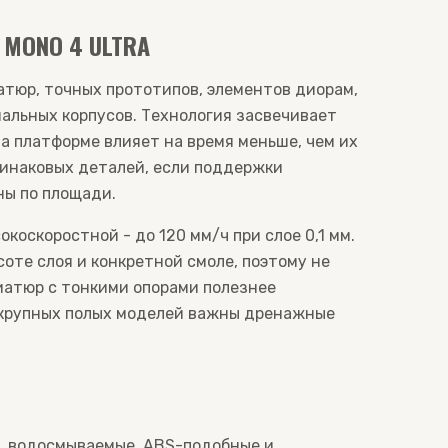
MONO 4 ULTRA
атюр, точных прототипов, элементов диорам,
льных корпусов. Технология засвечивает
на платформе влияет на время меньше, чем их
динаковых деталей, если поддержки
ны по площади.
коскоростной - до 120 мм/ч при слое 0,1 мм.
оте слоя и конкретной смоле, поэтому не
иатюр с тонкими опорами полезнее
я крупных полых моделей важны дренажные
, водосмываемые, ABS-подобные и