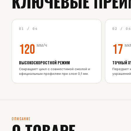
КЛЮЧЕВЫЕ ПРЕИ
01
/
04
02
/
0
120
17
мм/ч
мк
ВЫСОКОСКОРОСТНОЙ РЕЖИМ
ТОЧНЫЙ X
Сокращает цикл с совместимой смолой и
Передает 
официальным профилем при слое 0,1 мм.
украшений
ОПИСАНИЕ
О ТОВАРЕ