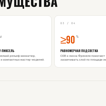
МУЩЕСТВА
4
03
/
04
≥90
м
%
Y-ПИКСЕЛЬ
РАВНОМЕРНАЯ ПОДСВЕТКА
мелкий рельеф миниатюр,
COB и линза Френеля помогают
 и компактных мастер-моделей.
засвечивать слой по площади эк