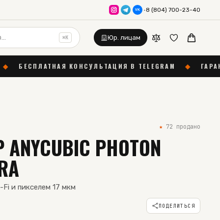
·
8 (804) 700-23-40
VK
Юр. лицам
⌘K
КОНСУЛЬТАЦИЯ В TELEGRAM
◆
ГАРАНТИЯ 12 МЕСЯЦЕВ
★
72
продано
Р ANYCUBIC PHOTON
RA
-Fi и пикселем 17 мкм
ПОДЕЛИТЬСЯ