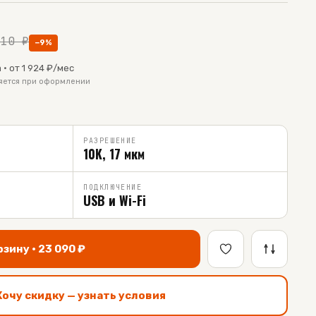
410
₽
−
9
%
 · от
1 924
₽/мес
няется при оформлении
РАЗРЕШЕНИЕ
10K, 17 мкм
ПОДКЛЮЧЕНИЕ
USB и Wi-Fi
рзину ·
23 090
₽
Хочу скидку — узнать условия