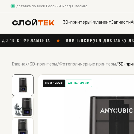
Доставка по всей России
·
Склад в Москве
СЛОЙ
ТЕК
3D-принтеры
Филамент
Запчасти
А
НТА
◆
КОМПЕНСИРУЕМ ДОСТАВКУ ДО 1 000 ₽ ОТ 55 000
Главная
/
3D-принтеры
/
Фотополимерные принтеры
/
3D-прин
NEW · 2026
В НАЛИЧИИ