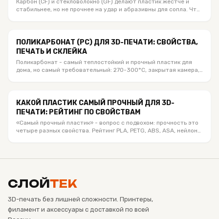
Карбон (CF) и стекловолокно (GF) делают пластик жёстче и
стабильнее, но не прочнее на удар и абразивны для сопла. Что
реально даёт волокно, какое сопло и какой композит брать.
ПОЛИКАРБОНАТ (PC) ДЛЯ 3D-ПЕЧАТИ: СВОЙСТВА,
ПЕЧАТЬ И СКЛЕЙКА
Поликарбонат - самый теплостойкий и прочный пластик для
дома, но самый требовательный: 270-300°C, закрытая камера,
сушка. Свойства, требования и чем склеить PC.
КАКОЙ ПЛАСТИК САМЫЙ ПРОЧНЫЙ ДЛЯ 3D-
ПЕЧАТИ: РЕЙТИНГ ПО СВОЙСТВАМ
«Самый прочный пластик» - вопрос с подвохом: прочность это
четыре разных свойства. Рейтинг PLA, PETG, ABS, ASA, нейлона,
поликарбоната и композитов под каждое.
СЛОЙ
ТЕК
3D-печать без лишней сложности. Принтеры,
филамент и аксессуары с доставкой по всей