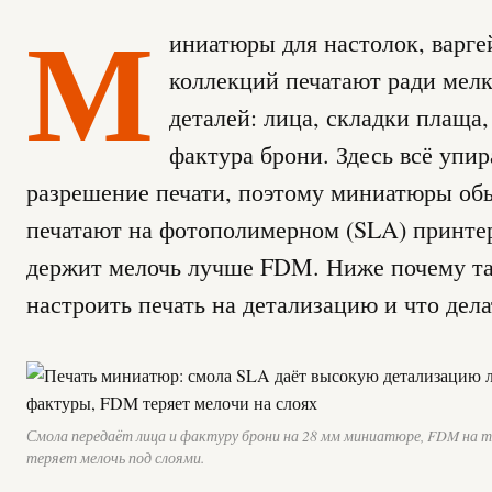
М
иниатюры для настолок, варге
коллекций печатают ради мел
деталей: лица, складки плаща,
фактура брони. Здесь всё упир
разрешение печати, поэтому миниатюры об
печатают на фотополимерном (SLA) принтер
держит мелочь лучше FDM. Ниже почему та
настроить печать на детализацию и что дела
Смола передаёт лица и фактуру брони на 28 мм миниатюре, FDM на 
теряет мелочь под слоями.