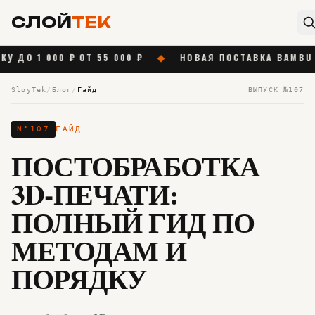
СЛОЙ
ТЕК
00 ₽ ОТ 55 000 ₽
◆
НОВАЯ ПОСТАВКА BAMBU LAB
◆
SloyTek
/
Блог
/
Гайд
ВЫПУСК №
107
N°
107
ГАЙД
ПОСТОБРАБОТКА
3D-ПЕЧАТИ:
ПОЛНЫЙ ГИД ПО
МЕТОДАМ И
ПОРЯДКУ