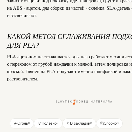
зависит от цели: под покраску идёт шлифовка, грунт и краска
на ABS - ацетон, для сборки из частей - склейка. SLA-деталь
и засвечивают.
КАКОЙ МЕТОД СГЛАЖИВАНИЯ ПОДХ
ДЛЯ PLA?
PLA ацетоном не сглаживается, для него работает механиче
с переходом от грубой наждачки к мелкой, затем полировка и
краской. Глянец на PLA получают именно шлифовкой и лаком
растворителем.
¶
SLOYTEK
КОНЕЦ МАТЕРИАЛА
🔥
Огонь
0
💡
Полезно
0
🔖
В закладки
0
🤔
Спорно
0