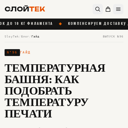
СЛОЙ
ТЕК
0 КГ ФИЛАМЕНТА
◆
КОМПЕНСИРУЕМ ДОСТАВКУ ДО 1 000
SloyTek
/
Блог
/
Гайд
ВЫПУСК №
96
N°
96
ГАЙД
ТЕМПЕРАТУРНАЯ
БАШНЯ: КАК
ПОДОБРАТЬ
ТЕМПЕРАТУРУ
ПЕЧАТИ