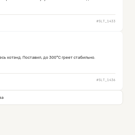
#SLT_
1433
сь хотэнд. Поставил, до 300°C греет стабильно.
#SLT_
1436
ва