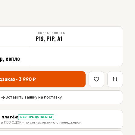
СОВМЕСТИМОСТЬ
P1S, P1P, A1
р, сопло
дзаказ ·
3 990
₽
Оставить заявку на поставку
 платёж
БЕЗ ПРЕДОПЛАТЫ
 в ПВЗ СДЭК · по согласованию с менеджером