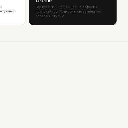
ГАРАНТИЯ
м
Год гарантии Bambu Lab на дефекты
 отдельно
компонентов. Подходит как замена или
резерв в студию.