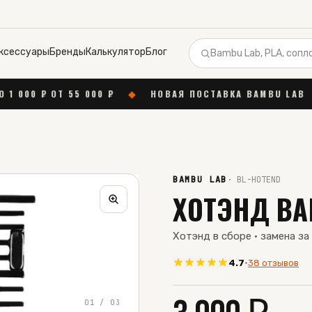
ксессуары
Бренды
Калькулятор
Блог
 000 ₽
◆
НОВАЯ ПОСТАВКА BAMBU LAB
◆
БЕСПЛАТ
BAMBU LAB
·
BL-HOTEND
ХОТЭНД BA
Хотэнд в сборе · замена за
4.7
·
38 отзывов
01
/
03