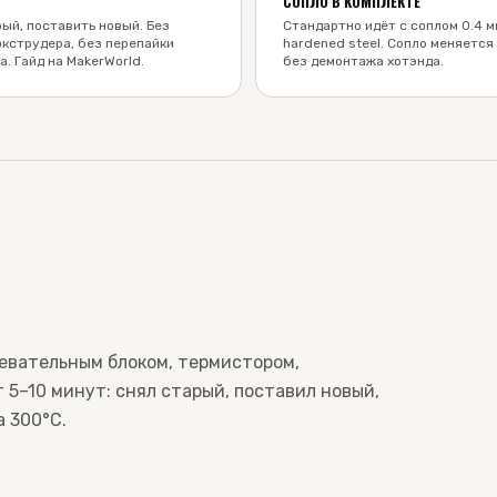
СОПЛО В КОМПЛЕКТЕ
ый, поставить новый. Без
Стандартно идёт с соплом 0.4 м
экструдера, без перепайки
hardened steel. Сопло меняется
. Гайд на MakerWorld.
без демонтажа хотэнда.
ревательным блоком, термистором,
 5–10 минут: снял старый, поставил новый,
а 300°C.