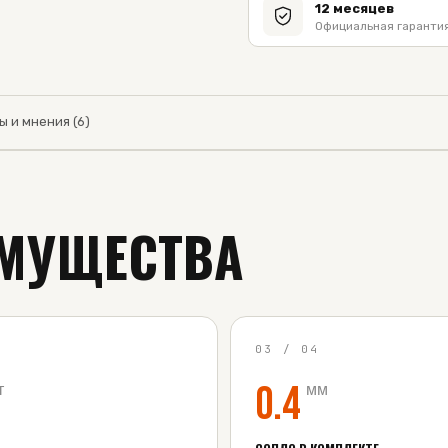
12 месяцев
Официальная гарантия
ы и мнения (6)
МУЩЕСТВА
4
03
/
04
0.4
т
мм