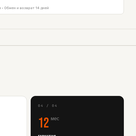
 · Обмен и возврат 14 дней
04
/
04
12
мес