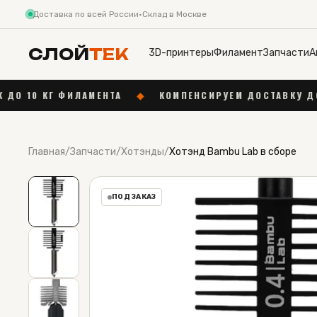
Доставка по всей России
·
Склад в Москве
СЛОЙ
ТЕК
3D-принтеры
Филамент
Запчасти
А
ЛАМЕНТА
◆
КОМПЕНСИРУЕМ ДОСТАВКУ ДО 1 000 ₽ ОТ 55
Главная
/
Запчасти
/
Хотэнды
/
Хотэнд Bambu Lab в сборе
ПОД ЗАКАЗ