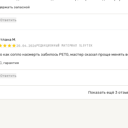
держать запасной
о
Ответить
тлана М.
20.04.2026
РЕДАКЦИОННЫЙ МАТЕРИАЛ SLOYTEK
о как сопло насмерть забилось PETG, мастер сказал проще менять ве
C, гарантия
о
Ответить
Показать ещё
3
отзы