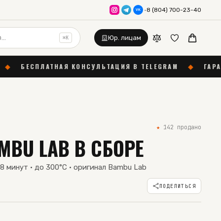
·
8 (804) 700-23-40
VK
Юр. лицам
⌘K
НАЯ КОНСУЛЬТАЦИЯ В TELEGRAM
◆
ГАРАНТИЯ 12 МЕСЯ
★
142
продано
MBU LAB В СБОРЕ
 8 минут · до 300°C · оригинал Bambu Lab
ПОДЕЛИТЬСЯ