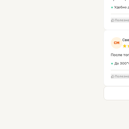
+
Удобно 
Полезн
Све
СМ
После тог
+
До 300°
Полезн