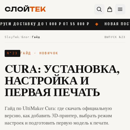
СЛОЙ
ТЕК
О 1 000 ₽ ОТ 55 000 ₽
◆
НОВАЯ ПОСТАВКА BAMBU LA
SloyTek
/
Блог
/
Гайд
ВЫПУСК №
23
N°
23
ГАЙД
· НОВИЧОК
CURA: УСТАНОВКА,
НАСТРОЙКА И
ПЕРВАЯ ПЕЧАТЬ
Гайд по UltiMaker Cura: где скачать официальную
версию, как добавить 3D-принтер, выбрать режим
настроек и подготовить первую модель к печати.