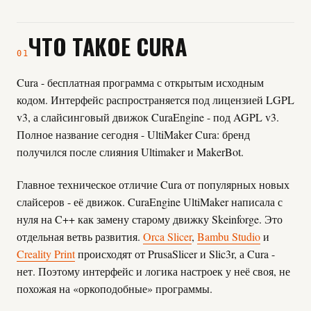
ЧТО ТАКОЕ CURA
01
Cura - бесплатная программа с открытым исходным
кодом. Интерфейс распространяется под лицензией LGPL
v3, а слайсинговый движок CuraEngine - под AGPL v3.
Полное название сегодня - UltiMaker Cura: бренд
получился после слияния Ultimaker и MakerBot.
Главное техническое отличие Cura от популярных новых
слайсеров - её движок. CuraEngine UltiMaker написала с
нуля на C++ как замену старому движку Skeinforge. Это
отдельная ветвь развития.
Orca Slicer
,
Bambu Studio
и
Creality Print
происходят от PrusaSlicer и Slic3r, а Cura -
нет. Поэтому интерфейс и логика настроек у неё своя, не
похожая на «оркоподобные» программы.