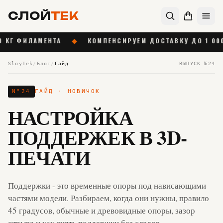
СЛОЙ
ТЕК
ТА
◆
КОМПЕНСИРУЕМ ДОСТАВКУ ДО 1 000 ₽ ОТ 55 000 
SloyTek
/
Блог
/
Гайд
ВЫПУСК №
24
N°
24
ГАЙД
· НОВИЧОК
НАСТРОЙКА
ПОДДЕРЖЕК В 3D-
ПЕЧАТИ
Поддержки - это временные опоры под нависающими
частями модели. Разбираем, когда они нужны, правило
45 градусов, обычные и древовидные опоры, зазор
отрыва и как снять поддержки без следов.