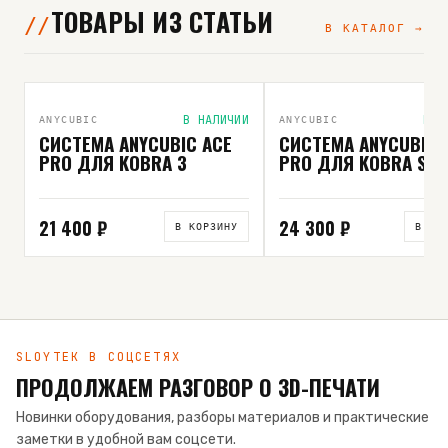
ТОВАРЫ ИЗ СТАТЬИ
В КАТАЛОГ →
ВЫБОР РЕДАКЦИИ
В НАЛИЧИИ
В Н
ANYCUBIC
ANYCUBIC
СИСТЕМА ANYCUBIC ACE
СИСТЕМА ANYCUBIC 
PRO ДЛЯ KOBRA 3
PRO ДЛЯ KOBRA S1
21 400 ₽
24 300 ₽
В КОРЗИНУ
В КО
SLOYTEK В СОЦСЕТЯХ
ПРОДОЛЖАЕМ РАЗГОВОР О 3D-ПЕЧАТИ
Новинки оборудования, разборы материалов и практические
заметки в удобной вам соцсети.