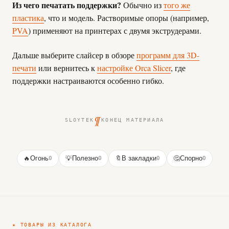
Из чего печатать поддержки?
Обычно из
того же
пластика
, что и модель. Растворимые опоры (например,
PVA
) применяют на принтерах с двумя экструдерами.
Дальше выберите слайсер в обзоре
программ для 3D-
печати
или вернитесь к
настройке Orca Slicer
, где
поддержки настраиваются особенно гибко.
¶
SLOYTEK
КОНЕЦ МАТЕРИАЛА
🔥
Огонь
0
💡
Полезно
0
🔖
В закладки
0
🤔
Спорно
0
★ ТОВАРЫ ИЗ КАТАЛОГА