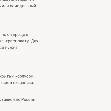
ь или самодельный
 но он проще в
 ультрафиолету. Для
где нужна
акрытым корпусом,
ствием сквозняка.
ставкой по России.