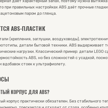
ериал даёт характерный запах, поэтому нужна вытяжка
то при правильных настройках ABS даёт прочные гладки
ацетоновым паром до глянца.
ТСЯ ABS-ПЛАСТИК
али (крепления, заглушки, воздуховоды), электротехни
ототипы, детали бытовой техники. ABS выдерживает те
ические нагрузки. Классический пример: детали LEGO 
ермостойкость ABS, но без сложностей с усадкой, посм
и вдобавок стоек к ультрафиолету.
ОСЫ
ТЫЙ КОРПУС ДЛЯ ABS?
тый корпус практически обязателен. Без стабильного те
номерно, трескается и отходит от стола, особенно кру