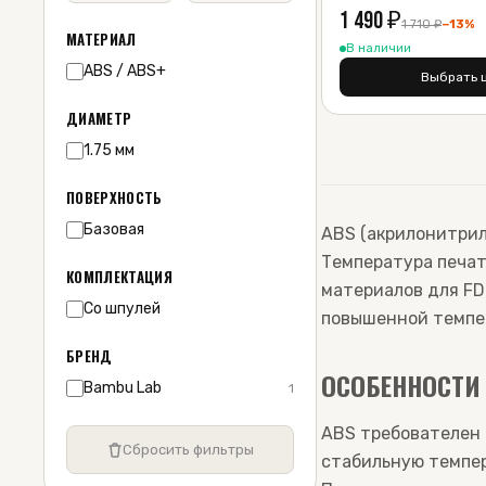
1 490
₽
1 710
₽
−
13
%
МАТЕРИАЛ
В наличии
ABS / ABS+
Выбрать 
ДИАМЕТР
1.75 мм
ПОВЕРХНОСТЬ
Базовая
ABS (акрилонитрил
Температура печат
КОМПЛЕКТАЦИЯ
материалов для FD
Со шпулей
повышенной темпе
БРЕНД
ОСОБЕННОСТИ 
Bambu Lab
1
ABS требователен 
Сбросить фильтры
стабильную темпер