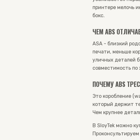
принтере мелочь и
бокс.
ЧЕМ ABS ОТЛИЧАЕ
ASA - близкий род
печати, меньше ко
уличных деталей б
совместимость по 
ПОЧЕМУ ABS ТРЕС
Это коробление (w
который держит те
Чем крупнее детал
В SloyTek можно к
Проконсультируем 