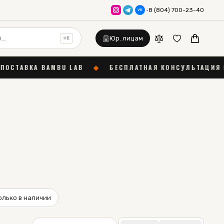
·
8 (804) 700-23-40
VK
Юр. лицам
⌘K
BAMBU LAB
◆
БЕСПЛАТНАЯ КОНСУЛЬТАЦИЯ В TELEGRA
олько в наличии