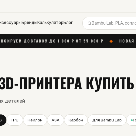
ксессуары
Бренды
Калькулятор
Блог
ОСТАВКУ ДО 1 000 ₽ ОТ 55 000 ₽
◆
НОВАЯ ПОСТАВКА 
3D-ПРИНТЕРА КУПИТЬ
ых деталей
S
TPU
Нейлон
ASA
Карбон
Для Bambu Lab
Т