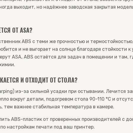
ногда выходит, но надёжнее заводская закрытая модел
ТСЯ ОТ ASA?
ственник ABS с теми же прочностью и термостойкостью,
робится и не выгорает на солнце благодаря стойкости к
ерут ASA, ABS остаётся для задач в помещении и там, 
химии.
КАЕТСЯ И ОТХОДИТ ОТ СТОЛА?
arping) из-за сильной усадки при остывании. Лечится з
пло вокруг детали, подогревом стола 90-110 °C и отсут
ь, тем важнее стабильная температура в камере.
упить ABS-пластик от проверенных производителей с до
по настройкам печати под ваш принтер.