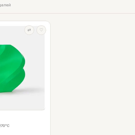
оделей
⇄
♡
270°C