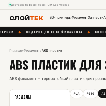
Доставка по всей России
·
Склад в Москве
СЛОЙ
ТЕК
3D-принтеры
Филамент
Запчасти
А
◆
ПОДАРОК ДО 10 КГ ФИЛАМЕНТА
◆
КОМПЕНСИРУЕМ Д
Главная
/
Филамент
/
ABS пластик
ABS ПЛАСТИК ДЛЯ 
ABS филамент — термостойкий пластик для прочн
PLA
PETG
AB
РАЗДЕЛЫ