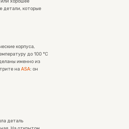
 или хорошее
е детали, которые
ческие корпуса,
мпературу до 100 °C
сделаны именно из
отрите на
ASA
: он
пла деталь
пная. На открытом