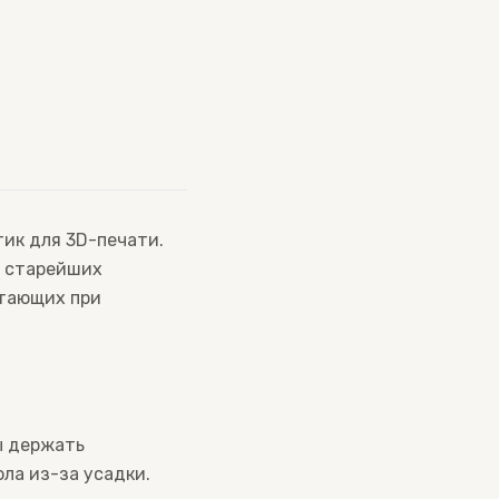
ик для 3D-печати.
з старейших
отающих при
ы держать
ла из-за усадки.