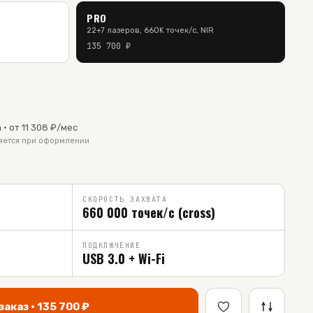
PRO
22+7 лазеров, 660K точек/с, NIR
135 700
₽
 · от
11 308
₽/мес
няется при оформлении
СКОРОСТЬ ЗАХВАТА
660 000 точек/с (cross)
ПОДКЛЮЧЕНИЕ
USB 3.0 + Wi-Fi
заказ ·
135 700
₽