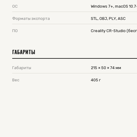
ОС
Windows 7+, macOS 10.7
Форматы экспорта
STL, OBJ, PLY, ASC
ПО
Creality CR-Studio (бес
ГАБАРИТЫ
Габариты
215 × 50 × 74 мм
Вес
405 г