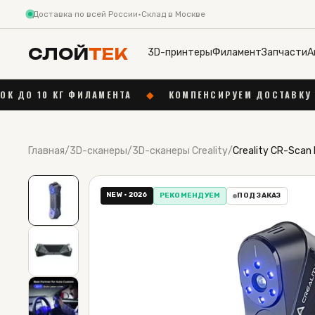
Доставка по всей России
·
Склад в Москве
СЛОЙ
ТЕК
3D-принтеры
Филамент
Запчасти
А
МЕНТА
◆
КОМПЕНСИРУЕМ ДОСТАВКУ ДО 1 000 ₽ ОТ 55 0
Главная
/
3D-сканеры
/
3D-сканеры Creality
/
Creality CR-Scan 
NEW · 2026
РЕКОМЕНДУЕМ
ПОД ЗАКАЗ