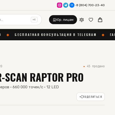
·
8 (804) 700-23-40
VK
Юр. лицам
⌘K
Я КОНСУЛЬТАЦИЯ В TELEGRAM
◆
ГАРАНТИЯ 12 МЕСЯЦЕ
RO
★
45
продано
R-SCAN RAPTOR PRO
еров · 660 000 точек/с · 12 LED
ПОДЕЛИТЬСЯ