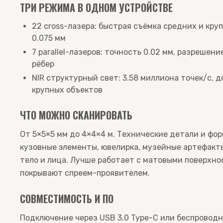
ТРИ РЕЖИМА В ОДНОМ УСТРОЙСТВЕ
22 cross-лазера: быстрая съёмка средних и кру
0.075 мм
7 parallel-лазеров: точность 0.02 мм, разрешен
рёбер
NIR структурный свет: 3.58 миллиона точек/с, д
крупных объектов
ЧТО МОЖНО СКАНИРОВАТЬ
От 5×5×5 мм до 4×4×4 м. Технические детали и ф
кузовные элементы, ювелирка, музейные артефакты
тело и лица. Лучше работает с матовыми поверхно
покрывают спреем-проявителем.
СОВМЕСТИМОСТЬ И ПО
Подключение через USB 3.0 Type-C или беспроводн