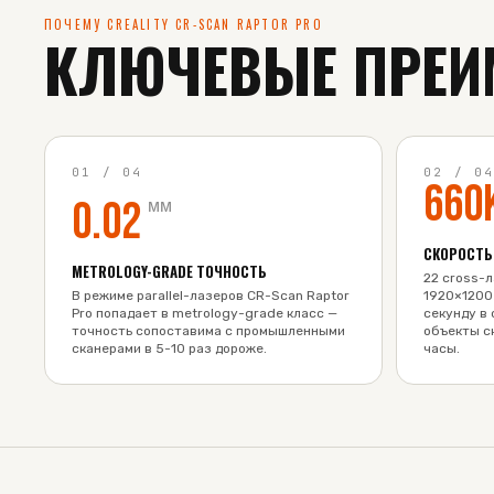
ПОЧЕМУ CREALITY CR-SCAN RAPTOR PRO
КЛЮЧЕВЫЕ ПРЕИ
01
/
04
02
/
0
660
0.02
мм
СКОРОСТЬ
METROLOGY-GRADE ТОЧНОСТЬ
22 cross-
В режиме parallel-лазеров CR-Scan Raptor
1920×1200
Pro попадает в metrology-grade класс —
секунду в
точность сопоставима с промышленными
объекты с
сканерами в 5-10 раз дороже.
часы.