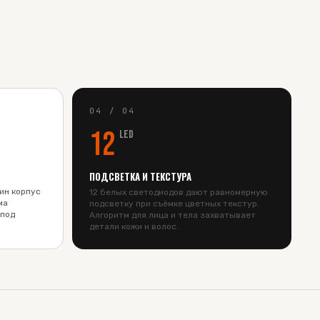
04
/
04
12
LED
ПОДСВЕТКА И ТЕКСТУРА
о
ин корпус
12 белых светодиодов дают равномерную
ма
подсветку при съёмке цветных текстур.
 под
Алгоритм для лица и тела захватывает
детали кожи и волос.