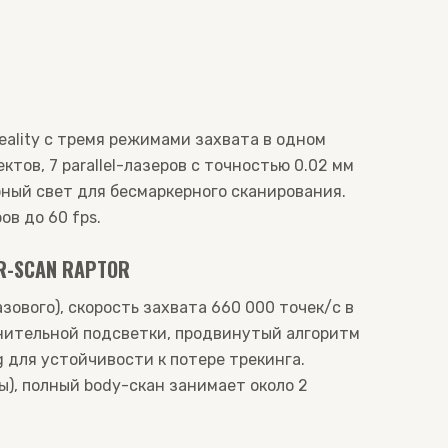
eality с тремя режимами захвата в одном
ктов, 7 parallel-лазеров с точностью 0.02 мм
рный свет для бесмаркерного сканирования.
ов до 60 fps.
R-SCAN RAPTOR
азового), скорость захвата 660 000 точек/с в
олнительной подсветки, продвинутый алгоритм
 для устойчивости к потере трекинга.
ы), полный body-скан занимает около 2