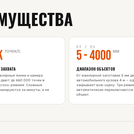
МУЩЕСТВА
4
03
/
04
K
5 - 4000
точек/с
мм
 ЗАХВАТА
ДИАПАЗОН ОБЪЕКТОВ
лазерные линии и камера
От ювелирной заготовки 5 мм д
 дают до 660 000 точек в
автомобильного кузова 4 м — од
 cross-режиме. Сложные
закрывает всю сцену. Три режи
канируются за минуты, а не
автоматически переключаются
объект.