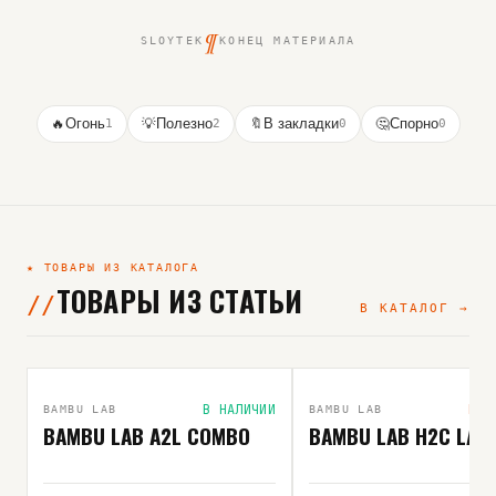
¶
SLOYTEK
КОНЕЦ МАТЕРИАЛА
🔥
Огонь
1
💡
Полезно
2
🔖
В закладки
0
🤔
Спорно
0
★ ТОВАРЫ ИЗ КАТАЛОГА
ТОВАРЫ ИЗ СТАТЬИ
В КАТАЛОГ →
ВЫБОР РЕДАКЦИИ
В НАЛИЧИИ
ПОД
BAMBU LAB
BAMBU LAB
BAMBU LAB A2L COMBO
BAMBU LAB H2C LAS