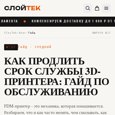
СЛОЙ
ТЕК
НТА
◆
КОМПЕНСИРУЕМ ДОСТАВКУ ДО 1 000 ₽ ОТ 55 000
SloyTek
/
Блог
/
Гайд
ВЫПУСК №
17
N°
17
ГАЙД
· СРЕДНИЙ
КАК ПРОДЛИТЬ
СРОК СЛУЖБЫ 3D-
ПРИНТЕРА: ГАЙД ПО
ОБСЛУЖИВАНИЮ
FDM-принтер - это механика, которая изнашивается.
Разбираем, что и как часто менять, чем смазывать, как