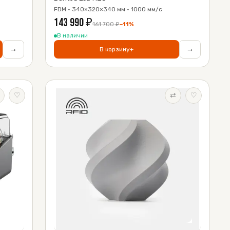
FDM · 340×320×340 мм · 1000 мм/с
143 990
₽
161 700
₽
−
11
%
В наличии
→
→
В корзину
+
♡
⇄
♡