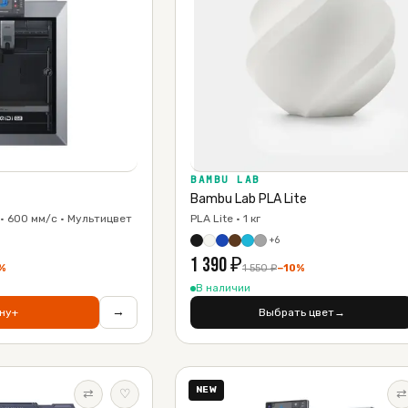
BAMBU LAB
Bambu Lab PLA Lite
· 600 мм/с · Мультицвет
PLA Lite · 1 кг
+
6
1 390
₽
%
1 550
₽
−
10
%
В наличии
→
ну
+
Выбрать цвет
→
NEW
⇄
♡
⇄