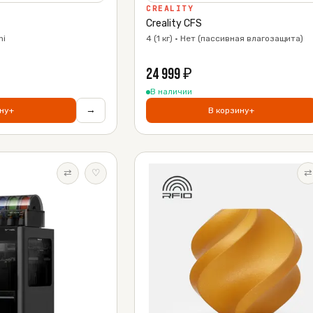
CREALITY
Creality CFS
ni
4 (1 кг) · Нет (пассивная влагозащита)
24 999
₽
В наличии
→
ну
+
В корзину
+
⇄
♡
⇄