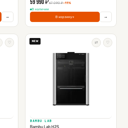
59 990
₽
67 090
₽
−
11
%
В наличии
→
→
В корзину
+
NEW
♡
⇄
♡
BAMBU LAB
Bambu Lab H2S