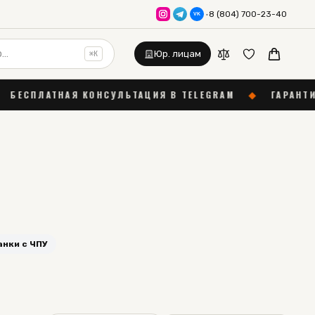
·
8 (804) 700-23-40
VK
Юр. лицам
⌘K
ЛЬТАЦИЯ В TELEGRAM
◆
ГАРАНТИЯ 12 МЕСЯЦЕВ
◆
анки с ЧПУ