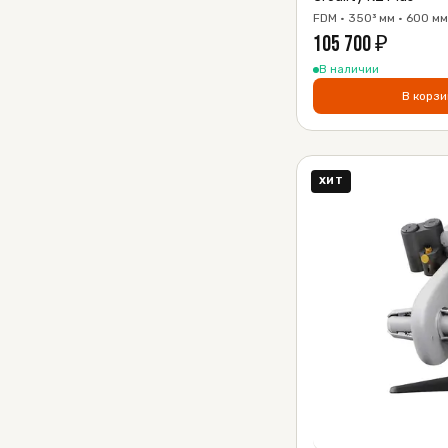
FDM · 350³ мм · 600 м
105 700
₽
В наличии
В корзи
ХИТ