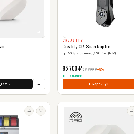
CREALITY
ic
Creality CR-Scan Raptor
до 60 fps (синий) / 20 fps (NIR)
85 700
₽
89 999
₽
−
5
%
В наличии
→
цвет
→
В корзину
+
⇄
♡
⇄