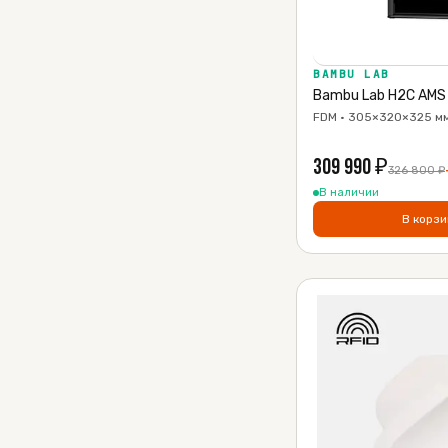
BAMBU LAB
Bambu Lab H2C AMS
FDM · 305×320×325 мм
309 990
₽
326 800
₽
В наличии
В корзи