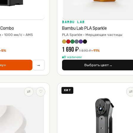
BAMBU LAB
 Combo
Bambu Lab PLA Sparkle
 · 1000 мм/с · AMS
PLA Sparkle · Мерцающие частицы
1 690
₽
−
5
%
1 890
₽
−
11
%
В наличии
→
ну
+
Выбрать цвет
→
ХИТ
⇄
♡
⇄