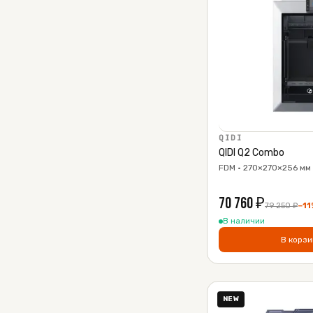
QIDI
QIDI Q2 Combo
FDM · 270×270×256 мм 
70 760
₽
79 250
₽
−
11
В наличии
В корзи
NEW