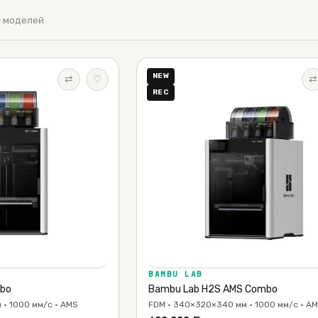
11 моделей
NEW
⇄
♡
⇄
REC
BAMBU LAB
mbo
Bambu Lab H2S AMS Combo
 · 1000 мм/с · AMS
FDM · 340×320×340 мм · 1000 мм/с · A