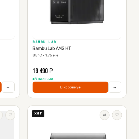
BAMBU LAB
Bambu Lab AMS HT
85°C · 1.75 мм
19 490
₽
В наличии
→
→
В корзину
+
ХИТ
♡
⇄
♡