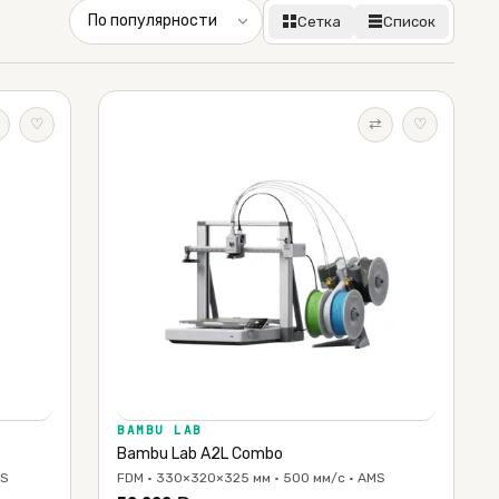
Сетка
Список
♡
⇄
♡
BAMBU LAB
Bambu Lab A2L Combo
MS
FDM · 330×320×325 мм · 500 мм/с · AMS