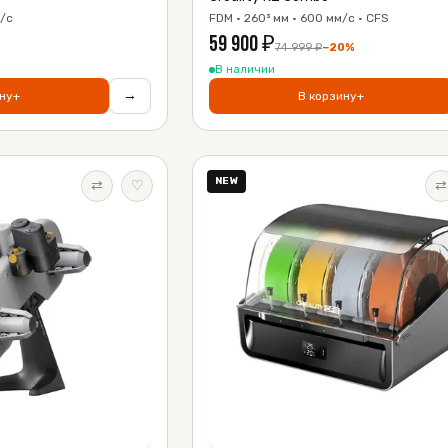
м/с
FDM · 260³ мм · 600 мм/с · CFS
59 900
₽
74 999
₽
−
20
%
В наличии
→
ну
+
В корзину
+
NEW
⇄
♡
⇄