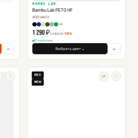
BAMBU LAB
Bambu Lab PETG HF
600 мм/с
+
6
1 290
₽
1 480
₽
−
13
%
В наличии
→
→
Выбрать цвет
→
REC
♡
⇄
♡
NEW