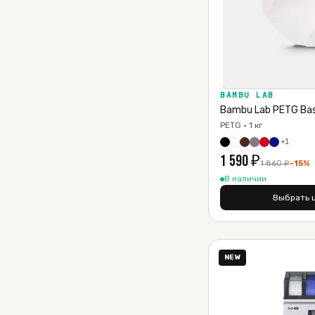
BAMBU LAB
Bambu Lab PETG Bas
PETG · 1 кг
+
1
1 590
₽
1 860
₽
−
15
%
В наличии
Выбрать 
NEW