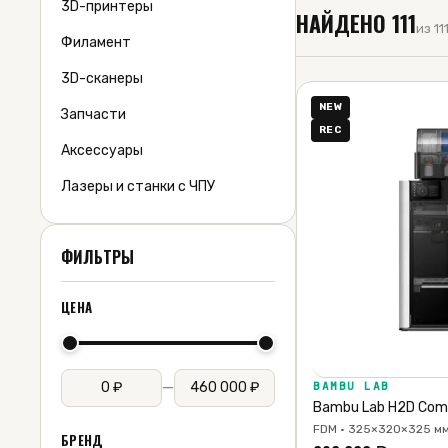
3D-принтеры
НАЙДЕНО
111
из 1
Филамент
3D-сканеры
NEW
Запчасти
REC
Аксессуары
Лазеры и станки с ЧПУ
ФИЛЬТРЫ
ЦЕНА
—
BAMBU LAB
Bambu Lab H2D Co
FDM · 325×320×325 мм
БРЕНД