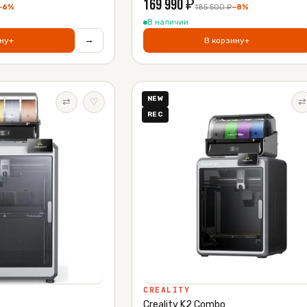
169 990
₽
−
6
%
185 500
₽
−
8
%
В наличии
→
ну
+
В корзину
+
NEW
⇄
♡
⇄
REC
CREALITY
Creality K2 Combo